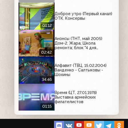
Доброе утро (Первый канал)
ОТК. Консервы
01:12
Анонсы (ТНТ, май 2005)
Дом-2. Жара; Школа
ремонта; блок "4 дня
пародий"; Секс с Анфисой
02:42
Чеховой; Большой брат
Алфавит (ТВЦ, 15.02.2004)
Ванденко - Салтыковы -
Шохины
34:46
Время (ЦТ, 27.01.1978)
Выставка армейских
филателистов
01:15