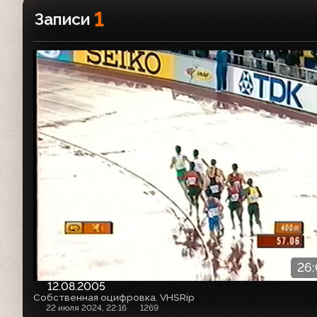
1
Записи
26
12.08.2005
Собственная оцифровка. VHSRip
22 июля 2024, 22:16
1269