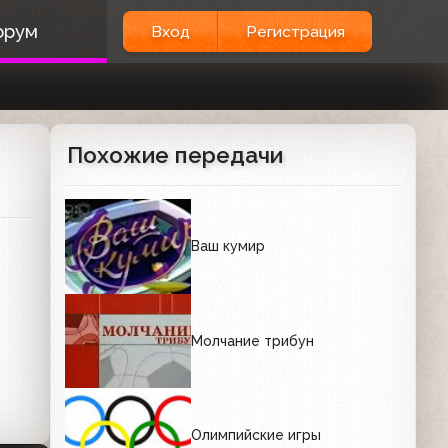
орум
Вход
Регистрация
Похожие передачи
Ваш кумир
Молчание трибун
Олимпийские игры