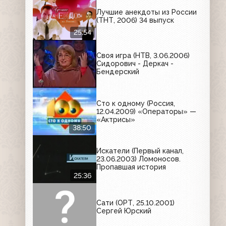
Лучшие анекдоты из России
(ТНТ, 2006) 34 выпуск
25:54
Своя игра (НТВ, 3.06.2006)
Сидорович - Деркач -
Бендерский
Сто к одному (Россия,
12.04.2009) «Операторы» —
«Актрисы»
38:50
Искатели (Первый канал,
23.06.2003) Ломоносов.
Пропавшая история
25:36
Сати (ОРТ, 25.10.2001)
Сергей Юрский