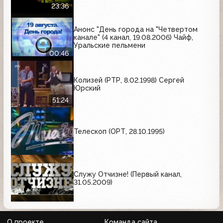
23:36
Анонс "День города на "Четвертом
канале" (4 канал, 19.08.2006) Чайф,
Уральские пельмени
00:46
Колизей (РТР, 8.02.1998) Сергей
Юрский
51:24
Телескоп (ОРТ, 28.10.1995)
Служу Отчизне! (Первый канал,
31.05.2009)
О проекте
Команда сайта