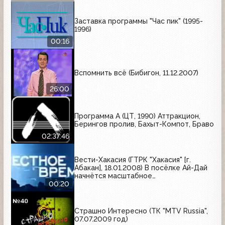
Заставка программы "Час пик" (1995-
1996)
00:16
Вспомнить всё (Бибигон, 11.12.2007)
26:00
Программа А (ЦТ, 1990) Аттракцион,
Берингов пролив, Бахыт-Компот, Браво
02:37:46
Вести-Хакасия (ГТРК "Хакасия" [г.
Абакан], 18.01.2008) В посёлке Ай-Дай
начнётся масштабное
благоустройство
00:20
Страшно Интересно (ТК "MTV Russia",
07.07.2009 год)