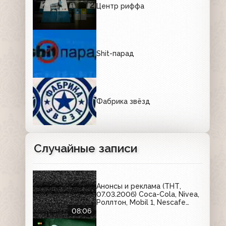
Центр риффа
Shit-парад
Фабрика звёзд
Случайные записи
Анонсы и реклама (ТНТ,
07.03.2006) Coca-Cola, Nivea,
Роллтон, Mobil 1, Nescafe
Gold, Domestos, Эспумизан,
08:06
Philips