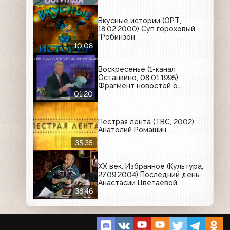
Вкусные истории (ОРТ,
18.02.2000) Суп гороховый
“Робинзон”
10:08
Воскресенье (1-канал
Останкино, 08.01.1995)
Фрагмент новостей о
Первой чеченской войны
01:20
Пестрая лента (ТВС, 2002)
Анатолий Ромашин
35:35
XX век. Избранное (Культура,
27.09.2004) Последний день
Анастасии Цветаевой
38:46