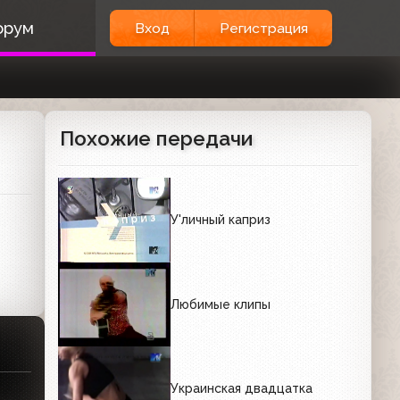
орум
Вход
Регистрация
Похожие передачи
У'личный каприз
Любимые клипы
Украинская двадцатка