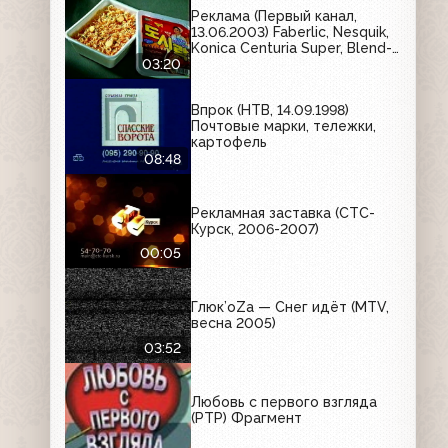
Реклама (Первый канал,
13.06.2003) Faberlic, Nesquik,
Konica Centuria Super, Blend-
a-med, Доширак, Gardex,
03:20
Gillette, Mars, Tampax, Бон
Пари
Впрок (НТВ, 14.09.1998)
Почтовые марки, тележки,
картофель
08:48
Рекламная заставка (СТС-
Курск, 2006-2007)
00:05
Глюк’oZa — Снег идёт (MTV,
весна 2005)
03:52
Любовь с первого взгляда
(РТР) Фрагмент