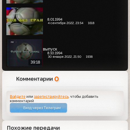
8.01.1994
4 сентября 2022, 23:54
1618
выпуск
8.10.1994
30 января 2022, 21:50
1938
39:18
0
Комментарии
Войдите
или
зарегистрируйтесь
, чтобы добавить
комментарий
Вход через Телеграм
Похожие передачи