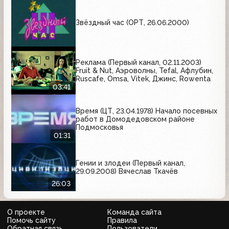
Звёздный час (ОРТ, 26.06.2000)
Реклама (Первый канал, 02.11.2003)
Fruit & Nut, Аэроволны, Tefal, Афлубин,
Ruscafe, Omsa, Vitek, Джинс, Rowenta
03:41
Время (ЦТ, 23.04.1978) Начало посевных
работ в Домодедовском районе
Подмосковья
01:31
Гении и злодеи (Первый канал,
29.09.2008) Вячеслав Ткачёв
26:03
О проекте
Команда сайта
Помочь сайту
Правила
Обратная связь
Пользователи