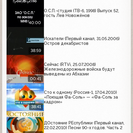
О.С.П.-студия (ТВ-6, 1998) Выпуск 52,
гость Лев Новожёнов
40:00
Искатели (Первый канал, 31.05.2006)
Остров декабристов
38:59
Сейчас (RTVi, 25.07.2008)
Железнодорожные войска будут
выведены из Абхазии
00:41
Сто к одному (Россия-1, 17.04.2010)
«Поющая Фа-Соль» — «Фа-Соль за
кадром»
38:41
ДОстояние РЕспублики (Первый канал,
22.02.2010) Песни 90-х годов. Часть 2