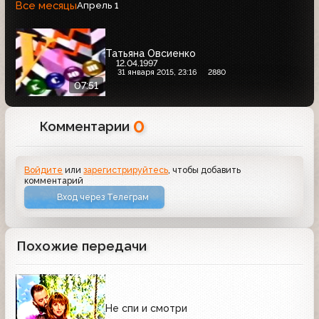
Все месяцы
Апрель
1
Татьяна Овсиенко
12.04.1997
31 января 2015, 23:16
2880
07:51
0
Комментарии
Войдите
или
зарегистрируйтесь
, чтобы добавить
комментарий
Вход через Телеграм
Похожие передачи
Не спи и смотри