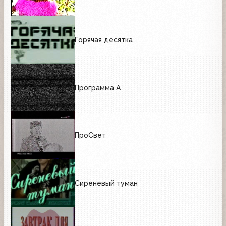
Горячая десятка
Программа А
ПроСвет
Сиреневый туман