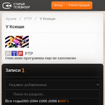
Вход
Регистрация
Архив
РТР
У Ксюши
У Ксюши
РТР
Описание программы еще не заполнено
1
Записи
Все годы
1993
1994
1995
1996
1997
1
1
2
5
1