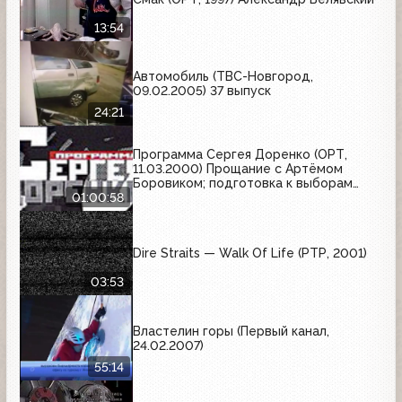
13:54
Автомобиль (ТВС-Новгород,
09.02.2005) 37 выпуск
24:21
Программа Сергея Доренко (ОРТ,
11.03.2000) Прощание с Артёмом
Боровиком; подготовка к выборам
Президента РФ; интервью с
01:00:58
Константином Титовым; встреча
Владимира Путина и Тони Блэра в
Санкт-Петербурге
Dire Straits — Walk Of Life (РТР, 2001)
03:53
Властелин горы (Первый канал,
24.02.2007)
55:14