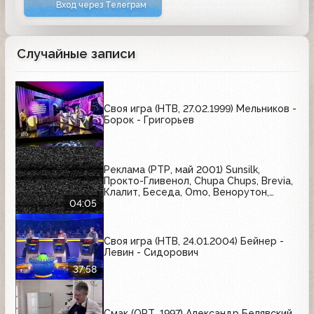
Вход через Телеграм
Случайные записи
Своя игра (НТВ, 27.02.1999) Мельников -
Борок - Григорьев
Реклама (РТР, май 2001) Sunsilk,
Прокто-Гливенол, Chupa Chups, Brevia,
Клалит, Беседа, Omo, Венорутон,
Rama, Mirinda, Kotex
04:05
Своя игра (НТВ, 24.01.2004) Бейнер -
Левин - Сидорович
37:58
Смак (ОРТ, 1997) Александр Белявский