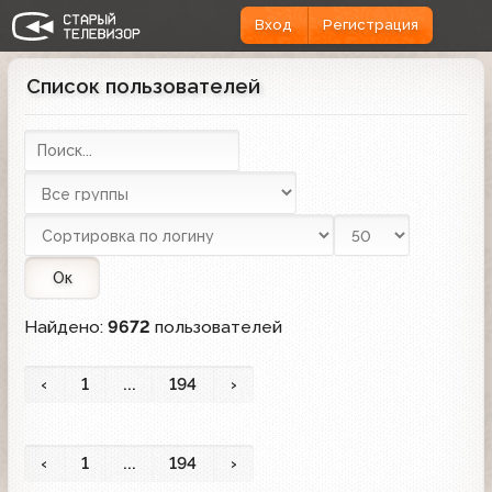
Вход
Регистрация
Список пользователей
Ок
Найдено:
9672
пользователей
‹
1
...
194
›
‹
1
...
194
›