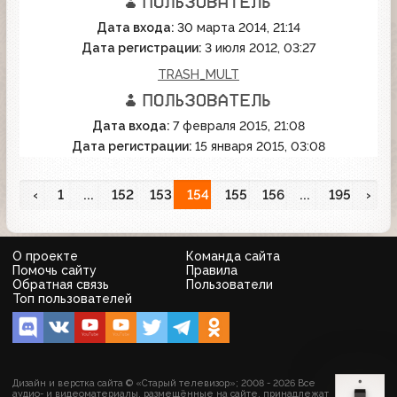
Дата входа:
30 марта 2014, 21:14
Дата регистрации:
3 июля 2012, 03:27
TRASH_MULT
Дата входа:
7 февраля 2015, 21:08
Дата регистрации:
15 января 2015, 03:08
‹
1
...
152
153
154
155
156
...
195
›
О проекте
Команда сайта
Помочь сайту
Правила
Обратная связь
Пользователи
Топ пользователей
Дизайн и верстка сайта © «Старый телевизор»; 2008 - 2026 Все
аудио- и видеоматериалы, размещённые на сайте, принадлежат