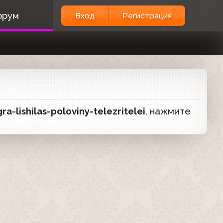
орум
Вход
Регистрация
-lishilas-poloviny-telezritelei
, нажмите