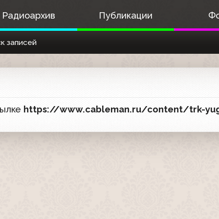
Радиоархив
Публикации
Ф
к записей
сылке
https://www.cableman.ru/content/trk-yugra