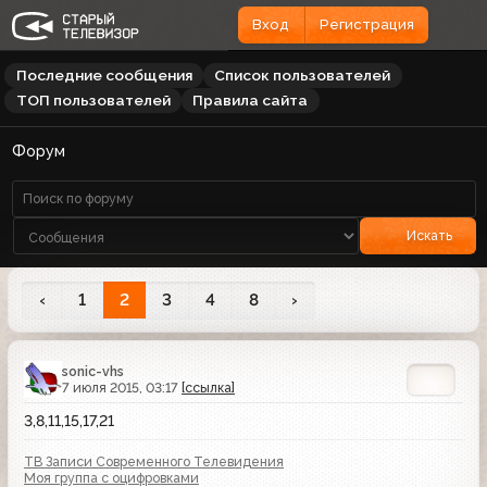
Вход
Регистрация
Последние сообщения
Список пользователей
ТОП пользователей
Правила сайта
Форум
Искать
‹
1
2
3
4
8
›
sonic-vhs
7 июля 2015, 03:17
[ссылка]
3,8,11,15,17,21
ТВ Записи Современного Телевидения
Моя группа с оцифровками