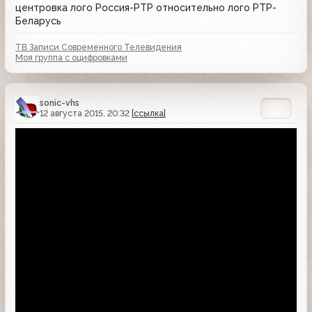
центровка лого Россия-РТР относительно лого РТР-
Беларусь
ТВ Записи Современного Телевидения
Моя группа с оцифровками
sonic-vhs
12 августа 2015, 20:32
[ссылка]