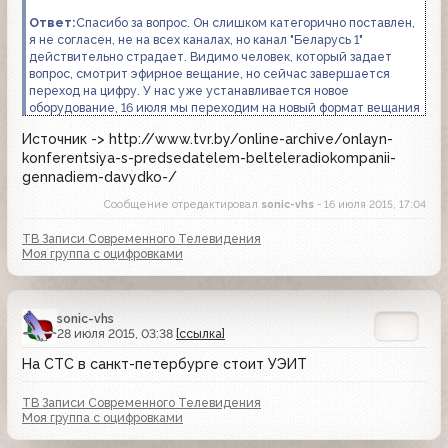
Ответ:
Спасибо за вопрос. Он слишком категорично поставлен,
я не согласен, не на всех каналах, но канал "Беларусь 1"
действительно страдает. Видимо человек, который задает
вопрос, смотрит эфирное вещание, но сейчас завершается
переход на цифру. У нас уже устанавливается новое
оборудование, 16 июля мы переходим на новый формат вещания
и зрители смогут наслаждать не только качеством исполнения,
Источник -> http://www.tvr.by/online-archive/onlayn-
но и качеством картинки.
konferentsiya-s-predsedatelem-belteleradiokompanii-
gennadiem-davydko-/
Сообщение отредактировал
sonic-vhs
- 16 июля 2015, 17:04
ТВ Записи Современного Телевидения
Моя группа с оцифровками
sonic-vhs
28 июля 2015, 03:38
[ссылка]
На СТС в санкт-петербурге стоит УЭИТ
ТВ Записи Современного Телевидения
Моя группа с оцифровками