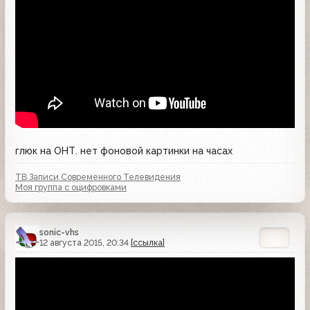
глюк на ОНТ. нет фоновой картинки на часах
ТВ Записи Современного Телевидения
Моя группа с оцифровками
sonic-vhs
12 августа 2015, 20:34
[ссылка]