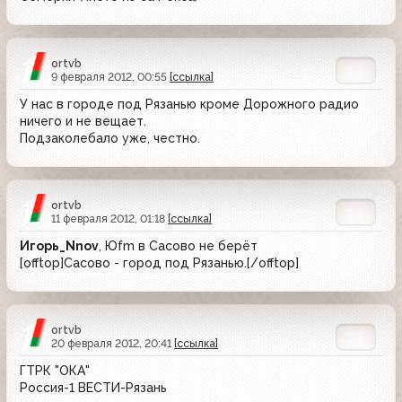
ortvb
9 февраля 2012, 00:55
[ссылка]
У нас в городе под Рязанью кроме Дорожного радио
ничего и не вещает.
Подзаколебало уже, честно.
ortvb
11 февраля 2012, 01:18
[ссылка]
Игорь_Nnov
, Юfm в Сасово не берёт
[offtop]Сасово - город под Рязанью.[/offtop]
ortvb
20 февраля 2012, 20:41
[ссылка]
ГТРК "ОКА"
Россия-1 ВЕСТИ-Рязань