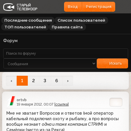
Вход
Регистрация
Последние сообщения
Список пользователей
ТОП пользователей
Правила сайта
Форум
Искать
‹
1
2
3
6
›
ortvb
19 января 2012, 00:07
[ссылка]
Мне не хватает Вопросов и ответов (мой оператор
кабельный подключил охоту и рыбалку, а про вопросы
вообще незнает
одна и таже компания СТРИМ
) и
Семёрки (чисто из-за Рекса)