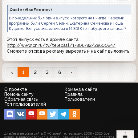
Quote
(
VladFedotov
)
В понедельник был один выпуск, которого нет нигде! Героями
программы были Сергей Селин, Екатерина Семёнова и Гоша
Куценко. Выпуск вышел вчера в 14:30! Кто-нибудь его записал?
Этот выпуск есть в архиве сайта:
http://www.cn.ru/tv/telecast/17806782/2860024/
Сможете отсюда рекламу вырезать и на сайт выложить
‹
1
2
3
6
›
О проекте
Команда сайта
Помочь сайту
Правила
Обратная связь
Пользователи
Топ пользователей
Дизайн и верстка сайта © «Старый телевизор»; 2008 - 2026 Все
аудио- и видеоматериалы, размещённые на сайте, принадлежат