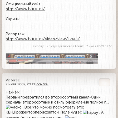
Официальный сайт
http://www.tv100.ru/
Скрины:
Репортаж:
http://www.tv100.ru/video/view/12413/
Сообщение отредактировал
Агент
- 7 июля 2009, 17:56
VictorSE
7 июля 2009, 20:13
[ссылка]
Начнём:
Первый:превратился во второсортный канал-Одни
сериалы второсортные и стиль оформления полное г....
. Все что можно посмотреть это:
КВН,Прожекторперисхилтон, Поле чудес
. А
раньше был хорошим каналом...