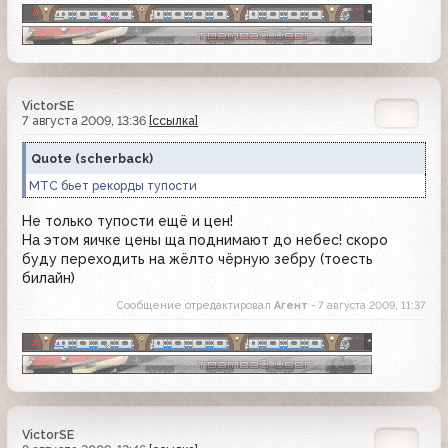
VictorSE
7 августа 2009, 13:36
[ссылка]
Quote
(
scherback
)
МТС бьет рекорды тупости
Не только тупости ещё и цен!
На этом яичке цены ща поднимают до небес! скоро
буду переходить на жёлто чёрную зебру (тоесть
билайн)
Сообщение отредактировал
Агент
- 7 августа 2009, 11:37
VictorSE