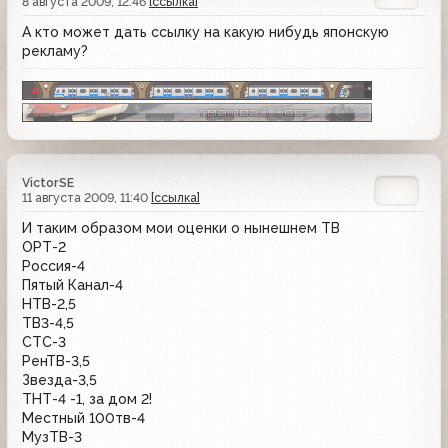
8 августа 2009, 12:46
[ссылка]
А кто может дать ссылку на какую нибудь японскую
рекламу?
VictorSE
11 августа 2009, 11:40
[ссылка]
И таким образом мои оценки о нынешнем ТВ
ОРТ-2
Россия-4
Пятый Канал-4
НТВ-2,5
ТВ3-4,5
СТС-3
РенТВ-3,5
Звезда-3,5
ТНТ-4 -1, за дом 2!
Местный 100тв-4
МузТВ-3