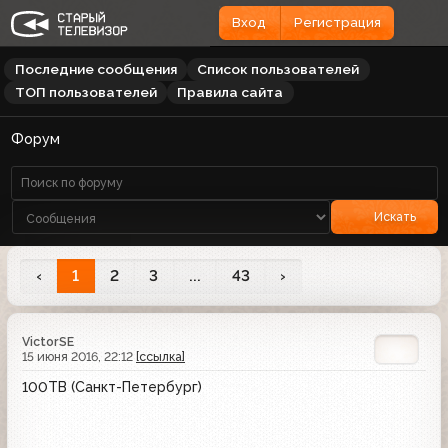
Вход
Регистрация
Последние сообщения
Список пользователей
ТОП пользователей
Правила сайта
Форум
Искать
‹
1
2
3
...
43
›
VictorSE
15 июня 2016, 22:12
[ссылка]
100ТВ (Санкт-Петербург)