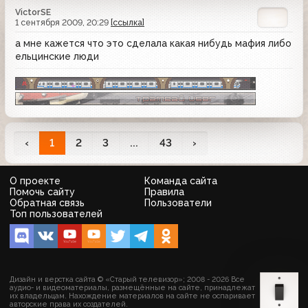
VictorSE
1 сентября 2009, 20:29
[ссылка]
а мне кажется что это сделала какая нибудь мафия либо
ельцинские люди
‹
1
2
3
...
43
›
О проекте
Команда сайта
Помочь сайту
Правила
Обратная связь
Пользователи
Топ пользователей
Дизайн и верстка сайта © «Старый телевизор»; 2008 - 2026 Все
аудио- и видеоматериалы, размещённые на сайте, принадлежат
их владельцам. Нахождение материалов на сайте не оспаривает
авторские права их создателей.