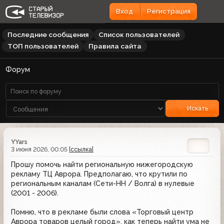
Вход
Регистрация
Последние сообщения
Список пользователей
ТОП пользователей
Правила сайта
Форум
Искать
YYars
3 июня 2026, 00:05
[ссылка]
Прошу помочь найти региональную нижегородскую
рекламу ТЦ Аврора. Предполагаю, что крутили по
региональным каналам (Сети-НН / Волга) в нулевые
(2001 - 2006).
Помню, что в рекламе были слова «Торговый центр
Аврора товаров целый город», как теперь найти ума не