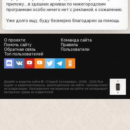
приложу... в здешних архивах по нижегородским
программам особо ничего нет с рекламой, к сожалению.
Уже долго ищу, буду безмерно благодарен за помощь
О проекте
Команда сайта
Помочь сайту
Правила
Обратная связь
Пользователи
Топ пользователей
Дизайн и верстка сайта © «Старый телевизор»; 2008 - 2026 Все
аудио- и видеоматериалы, размещённые на сайте, принадлежат
их владельцам. Нахождение материалов на сайте не оспаривает
авторские права их создателей.