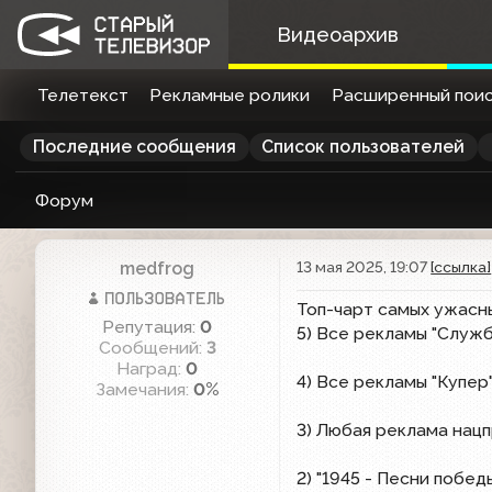
Видеоархив
Телетекст
Рекламные ролики
Расширенный поис
Последние сообщения
Список пользователей
Форум
medfrog
13 мая 2025, 19:07
[ссылка]
Топ-чарт самых ужасн
Репутация:
0
5) Все рекламы "Служб
Сообщений:
3
Наград:
0
4) Все рекламы "Купер
Замечания:
0%
3) Любая реклама нацп
2) "1945 - Песни побе