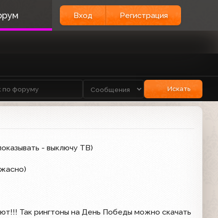
орум
Вход
Регистрация
Искать
показывать - выключу ТВ)
ужасно)
ают!!! Так рингтоны на День Победы можно скачать