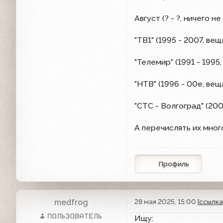
Август (? - ?, ничего 
"ТВ1" (1995 - 2007, ве
"Телемир" (1991 - 1995
"НТВ" (1996 - 00е, вещ
"СТС - Волгоград" (200
А перечислять их много
Профиль
medfrog
28 мая 2025, 15:00
[ссылка
Ищу: