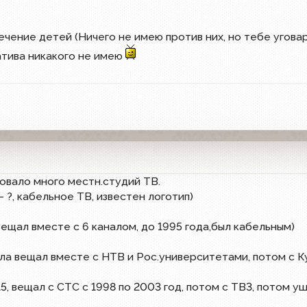
ечение детей (Ничего не имею против них, но тебе уговар
атива никакого не имею
овало много местн.студий ТВ.
 - ?, кабельное ТВ, известен логотип)
 Вещал вместе с 6 каналом, до 1995 года,был кабельным)
ачала вещал вместе с НТВ и Рос.университетами, потом с 
15, вещал с СТС с 1998 по 2003 год, потом с ТВ3, потом у