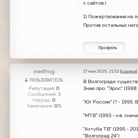
с сайтов.)
1) Пожертвования на л
Против остальных нег
Профиль
medfrog
17 мая 2025, 21:52
[ссылка]
В Волгограде существ
Репутация:
0
Знаю про: "Эрос" (1998
Сообщений:
3
Наград:
0
"Юг России" (? - 1995,
Замечания:
0%
"МТВ" (1993 - н.в, сн
"Ахтуба ТВ" (1995 - 20
"Волгоград 24")