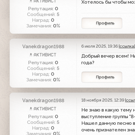
Хотелось бы чтобы мо
Репутация:
0
Сообщений:
5
Наград:
0
Профиль
Замечания:
0%
Vanekdragon1988
6 июля 2025, 19:36
[ссылка
Добрый вечер всем! Ни
Репутация:
0
года?
Сообщений:
5
Наград:
0
Профиль
Замечания:
0%
Vanekdragon1988
18 ноября 2025, 12:39
[ссы
Не знаю в какую тему 
Репутация:
0
выступление группы "8
Сообщений:
5
Нашел данную песню в 
Наград:
0
очень признателен зна
Замечания:
0%