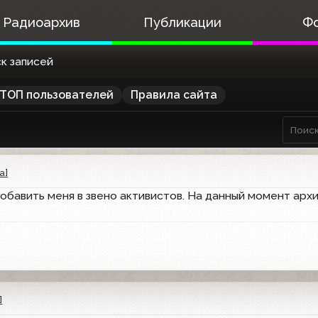
Радиоархив
Публикации
Ф
к записей
ТОП пользователей
Правила сайта
а]
обавить меня в звено активистов. На данный момент арх
]