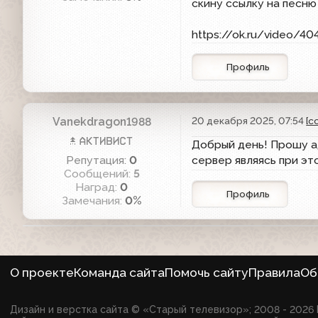
скину ссылку на песню
https://ok.ru/video/4
Профиль
Vanekdragon1988
20 декабря 2025, 07:54
[с
Добрый день! Прошу а
Репутация:
0
сервер являясь при эт
Сообщений:
5
Наград:
0
Профиль
Замечания:
0%
О проекте
Команда сайта
Помочь сайту
Правила
Об
Дизайн и верстка сайта © «Старый телевизор»; 2008 - 202