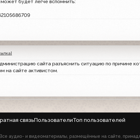
 может будет легче вспомнить:
042105686709
сылка]
дминистрацию сайта разъяснить ситуацию по причине кот
ом на сайте активистом.
ратная связь
Пользователи
Топ пользователей
6 Все аудио- и видеоматериалы, размещённые на сайте, прина