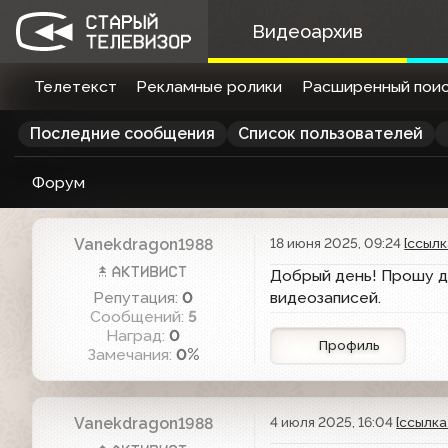
Видеоархив
Телетекст
Рекламные ролики
Расширенный поис
Последние сообщения
Список пользователей
Форум
Vanekdragon1988
18 июня 2025, 09:24
[ссылк
Добрый день! Прошу д
Репутация:
0
видеозаписей.
Сообщений:
5
Наград:
0
Профиль
Замечания:
0%
Vanekdragon1988
4 июля 2025, 16:04
[ссылка