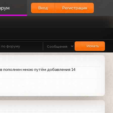
орум
Вход
Регистрация
Искать
ив пополнен мною путём добавления 14