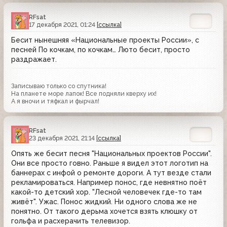
RFsat
17 декабря 2021, 01:24
[ссылка]
Бесит нынешняя «Национальные проекты России», с
песней По кочкам, по кочкам… Люто бесит, просто
раздражает.
Записываю только со спутника!
На планете море лапок! Все подняли кверху их!
А я вночи и тяфкал и фырчал!
RFsat
23 декабря 2021, 21:14
[ссылка]
Опять же бесит песня "Национальных проектов России".
Они все просто говно. Раньше я видел этот логотип на
баннерах с инфой о ремонте дороги. А тут везде стали
рекламироваться. Например понос, где невнятно поёт
какой-то детский хор. "Лесной человечек где-то там
живёт". Ужас. Понос жидкий. Ни одного слова же не
понятно. От такого дерьма хочется взять клюшку от
гольфа и расхерачить телевизор.