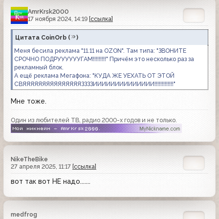
AmrKrsk2000
17 ноября 2024, 14:19
[ссылка]
Цитата
CoinOrb
(
)
Меня бесила реклама "11.11 на OZON". Там типа: "ЗВОНИТЕ
СРОЧНО ПОДРУУУУУУГАМ!!!!!!!!!" Причём это несколько раз за
рекламный блок.
А ещё реклама Мегафона: "КУДА ЖЕ УЕХАТЬ ОТ ЭТОЙ
СВЯЯЯЯЯЯЯЯЯЯЯЯЯЯЯЗЗЗЗИИИИИИИИИИИИИИ!!!!!!!!!!!!!"
Мне тоже.
Один из любителей ТВ, радио 2000-х годов и не только.
NikeTheBike
27 апреля 2025, 11:17
[ссылка]
вот так вот НЕ надо.......
medfrog