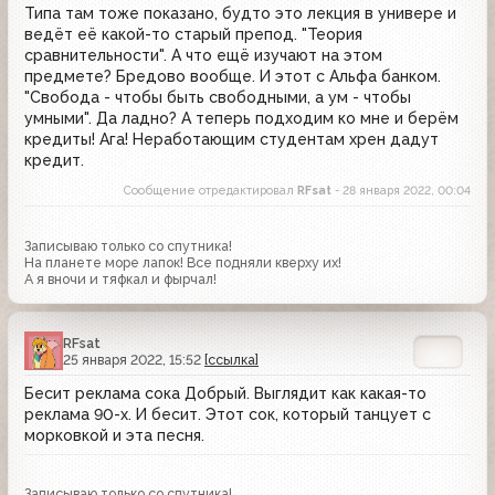
Типа там тоже показано, будто это лекция в универе и
ведёт её какой-то старый препод. "Теория
сравнительности". А что ещё изучают на этом
предмете? Бредово вообще. И этот с Альфа банком.
"Свобода - чтобы быть свободными, а ум - чтобы
умными". Да ладно? А теперь подходим ко мне и берём
кредиты! Ага! Неработающим студентам хрен дадут
кредит.
Сообщение отредактировал
RFsat
- 28 января 2022, 00:04
Записываю только со спутника!
На планете море лапок! Все подняли кверху их!
А я вночи и тяфкал и фырчал!
RFsat
25 января 2022, 15:52
[ссылка]
Бесит реклама сока Добрый. Выглядит как какая-то
реклама 90-х. И бесит. Этот сок, который танцует с
морковкой и эта песня.
Записываю только со спутника!