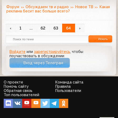
Форум
Обсуждаем тв и радио
Новое ТВ
Какая
реклама бесит вас больше всего?
‹
1
...
62
63
64
›
Искать
Войдите
или
зарегистрируйтесь
, чтобы
поучаствовать в обсуждении
Вход через Телеграм
О проекте
Команда сайта
Помочь сайту
Правила
Обратная связь
Пользователи
Топ пользователей