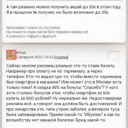
А там реально можно получить акций до 10к в этом году.
Я в прошлом 9к получил, но было возможно до 25к.
Записываю только со спутника!
На планете море лапок! Все подняли кверху их!
А я вночи и тяфкал и фырчал!
RFsat
2 февраля 2022, 04:42
[ссылка]
Сейчас многие рекламы реально что-то стали бесить.
Например про оплату не по терминалу, а через
телефон. Кто-то видел где-то, чтобы вместо терминала
был смартфон в магазине? Или может это в Москве есть
только пока? А скидка 99% на бонусы "Спасибо"? У кого
есть столько бонусов этих, чтобы смартфон за 50к
купить за 500 рублей? Ну нереально же. Недостоверная
реклама всё, а говорят она должна быть достоверной. И
про лекарства эти, типа утром заболел, а вечером туса
была запланирована. Принял какой-то "Ибуклин" и как по
волшебству нет никакой болезни. Бред какой-то.