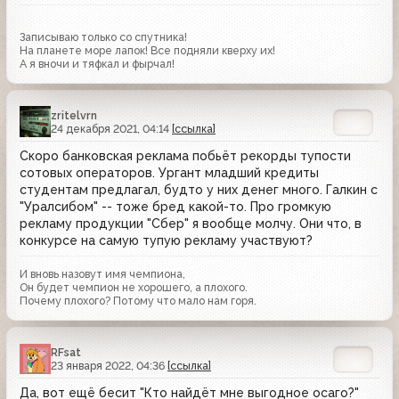
Записываю только со спутника!
На планете море лапок! Все подняли кверху их!
А я вночи и тяфкал и фырчал!
zritelvrn
24 декабря 2021, 04:14
[ссылка]
Скоро банковская реклама побьёт рекорды тупости
сотовых операторов. Ургант младший кредиты
студентам предлагал, будто у них денег много. Галкин с
"Уралсибом" -- тоже бред какой-то. Про громкую
рекламу продукции "Сбер" я вообще молчу. Они что, в
конкурсе на самую тупую рекламу участвуют?
И вновь назовут имя чемпиона,
Он будет чемпион не хорошего, а плохого.
Почему плохого? Потому что мало нам горя.
RFsat
23 января 2022, 04:36
[ссылка]
Да, вот ещё бесит "Кто найдёт мне выгодное осаго?"