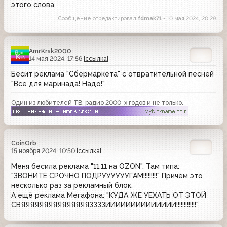
этого слова.
Сообщение отредактировал
fdmak71
- 10 мая 2024, 20:29
AmrKrsk2000
14 мая 2024, 17:56
[ссылка]
Бесит реклама "Сбермаркета" с отвратительной песней
"Все для маринада! Надо!".
Один из любителей ТВ, радио 2000-х годов и не только.
CoinOrb
15 ноября 2024, 10:50
[ссылка]
Меня бесила реклама "11.11 на OZON". Там типа:
"ЗВОНИТЕ СРОЧНО ПОДРУУУУУУГАМ!!!!!!!!!" Причём это
несколько раз за рекламный блок.
А ещё реклама Мегафона: "КУДА ЖЕ УЕХАТЬ ОТ ЭТОЙ
СВЯЯЯЯЯЯЯЯЯЯЯЯЯЯЯЗЗЗЗИИИИИИИИИИИИИИ!!!!!!!!!!!!!"