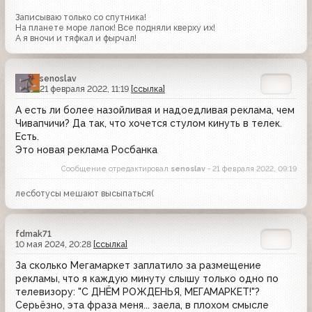
Записываю только со спутника!
На планете море лапок! Все подняли кверху их!
А я вночи и тяфкал и фырчал!
senoslav
21 февраля 2022, 11:19
[ссылка]
А есть ли более назойливая и надоедливая реклама, чем
Чивапчичи? Да так, что хочется стулом кинуть в телек.
Есть.
Это новая реклама Росбанка
Сообщение отредактировал
senoslav
- 21 февраля 2022, 09:19
лесботусы мешают высыпаться(
fdmak71
10 мая 2024, 20:28
[ссылка]
За сколько Мегамаркет заплатило за размещение
рекламы, что я каждую минуту слышу только одно по
телевизору: "С ДНЁМ РОЖДЕНЬЯ, МЕГАМАРКЕТ!"?
Серьёзно, эта фраза меня... заела, в плохом смысле