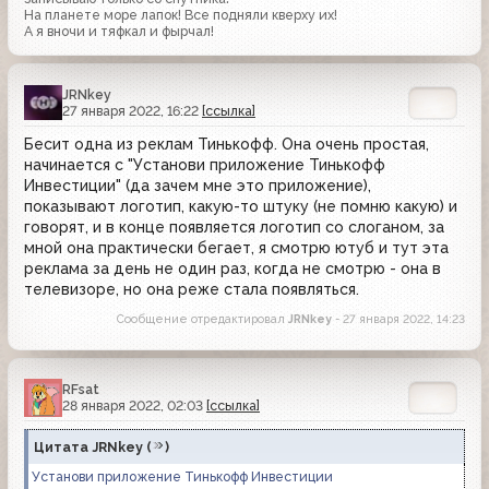
На планете море лапок! Все подняли кверху их!
А я вночи и тяфкал и фырчал!
JRNkey
27 января 2022, 16:22
[ссылка]
Бесит одна из реклам Тинькофф. Она очень простая,
начинается с "Установи приложение Тинькофф
Инвестиции" (да зачем мне это приложение),
показывают логотип, какую-то штуку (не помню какую) и
говорят, и в конце появляется логотип со слоганом, за
мной она практически бегает, я смотрю ютуб и тут эта
реклама за день не один раз, когда не смотрю - она в
телевизоре, но она реже стала появляться.
Сообщение отредактировал
JRNkey
- 27 января 2022, 14:23
RFsat
28 января 2022, 02:03
[ссылка]
Цитата
JRNkey
(
)
Установи приложение Тинькофф Инвестиции