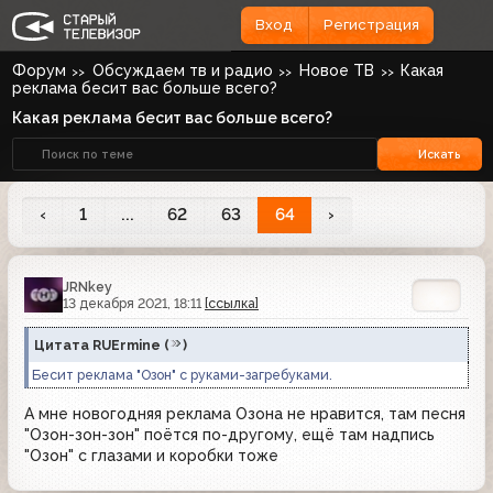
Вход
Регистрация
Форум
Обсуждаем тв и радио
Новое ТВ
Какая
реклама бесит вас больше всего?
Какая реклама бесит вас больше всего?
Искать
‹
1
...
62
63
64
›
JRNkey
13 декабря 2021, 18:11
[ссылка]
Цитата
RUErmine
(
)
Бесит реклама "Озон" с руками-загребуками.
А мне новогодняя реклама Озона не нравится, там песня
"Озон-зон-зон" поётся по-другому, ещё там надпись
"Озон" с глазами и коробки тоже