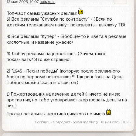
13 мая 2025, 19:07
[ссылка]
Топ-чарт самых ужасных реклам:
5) Все рекламы "Служба по контракту" - ( Если по
детским телеканалам начнут показывать - выключу ТВ)
4) Все рекламы "Купер" - (Вообще-то и цвета в рекламе
кислотные, и название ужасно)
3) Любая реклама нацпроектов - ( Зачем такое
показывать? Это же страшно!)
2) "1945 - Песни победы" (которую после рекламного
блока по первому показывают!!! Так рингтоны на День
Победы можно скачать с сайтов.)
1) Пожертвования на лечение детей (Ничего не имею
против них, но тебе уговаривают жертвовать деньги на
них..)
Против остальных негатива никакого не имею
Сообщение отредактировал
medfrog
- 16 мая 2025, 18:52