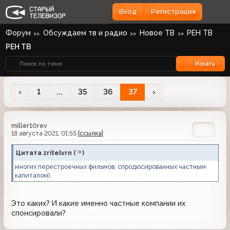
Вход
Регистрация
Форум
Обсуждаем тв и радио
Новое ТВ
РЕН ТВ
РЕН ТВ
Искать
‹
1
...
35
36
37
›
miller10rev
18 августа 2021, 01:55
[ссылка]
Цитата
zritelvrn
(
)
многих перестроечных фильмов, спродюсированных частным
капиталом).
Это каких? И какие именно частные компании их
спонсировали?