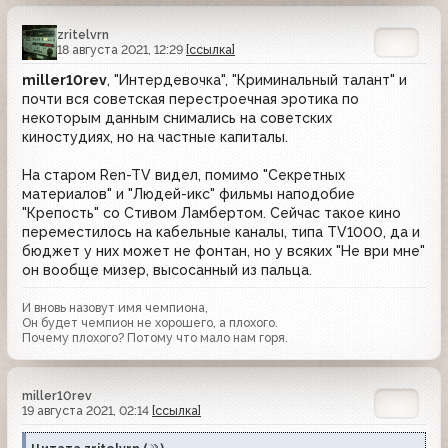
zritelvrn
18 августа 2021, 12:29
[ссылка]
miller10rev
, "Интердевочка", "Криминальный талант" и
почти вся советская перестроечная эротика по
некоторым данным снимались на советских
киностудиях, но на частные капиталы.
На старом Ren-TV видел, помимо "Секретных
материалов" и "Людей-икс" фильмы наподобие
"Крепость" со Стивом Ламбертом. Сейчас такое кино
переместилось на кабельные каналы, типа TV1000, да и
бюджет у них может не фонтан, но у всяких "Не ври мне"
он вообще мизер, высосанный из пальца.
И вновь назовут имя чемпиона,
Он будет чемпион не хорошего, а плохого.
Почему плохого? Потому что мало нам горя.
miller10rev
19 августа 2021, 02:14
[ссылка]