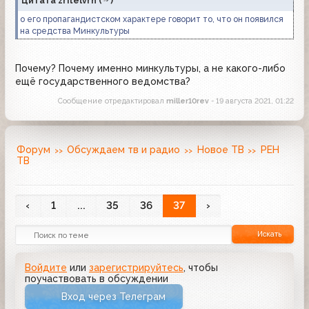
Цитата
zritelvrn
(
)
о его пропагандистском характере говорит то, что он появился
на средства Минкультуры
Почему? Почему именно минкультуры, а не какого-либо
ещё государственного ведомства?
Сообщение отредактировал
miller10rev
- 19 августа 2021, 01:22
Форум
Обсуждаем тв и радио
Новое ТВ
РЕН
ТВ
‹
1
...
35
36
37
›
Искать
Войдите
или
зарегистрируйтесь
, чтобы
поучаствовать в обсуждении
Вход через Телеграм