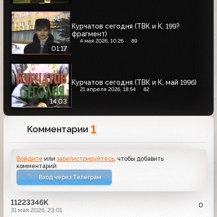
Курчатов сегодня (ТВК и К, 199?
фрагмент)
4 мая 2026, 10:26
89
01:17
Курчатов сегодня (ТВК и К, май 1996)
21 апреля 2026, 18:54
82
14:03
1
Комментарии
Войдите
или
зарегистрируйтесь
, чтобы добавить
комментарий
Вход через Телеграм
11223346K
0
31 мая 2026, 23:01