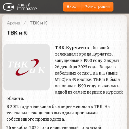
Вход
Регистрация
Архив
ТВК и К
ТВК и К
ТВК Курчатов
- бывший
телеканал города Курчатов,
запущенный в 1990 году. Закрыт
26 декабря 2025 года. Вещал в
кабельных сетях ТВК и К (ныне
МТС) на 39 кнопке. ТВК и К была
основана в 1990 году, и являлась
одной из самых первых в Курской
области.
В 2012 году телеканал был переименован в ТВК. На
телеканале ежедневно выходили программы
собственного производства.
26 декабря 2025 года единственный городской