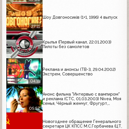
Шоу Довгоносиків (1+1, 1996) 4 выпуск
27:11
Крылья (Первый канал, 22.01.2003)
Пилоты без самолетов
Реклама и анонсы (ТВ-3, 29.04.2002)
Экстрем, Совершенство
04:11
Анонс фильма "Интервью с вампиром"
и реклама (СТС, 01.03.2003) Nivea, Моя
семья, Чёрный жемчуг, Фругурт,
Русское лото, Braun, Добрый, Choco-
05:52
Pie, Faberlic, Билайн GSM, Рондо, Lady
Speed Stick, J7, Шок
Новогоднее обращение Генерального
секретаря ЦК КПСС М.С.Горбачева (ЦТ,