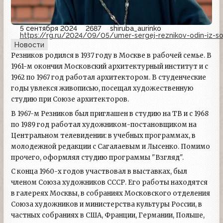
5 сентября 2024
2687
shiruba_aurinko
https://rg.ru/2024/09/05/umer-sergej-reznikov-odin-iz-so
Новости
Резников родился в 1937 году в Москве в рабочей семье. В
1961-м окончил Московский архитектурный институт и с
1962 по 1967 год работал архитектором. В студенческие
годы увлекся живописью, посещал художественную
студию при Союзе архитекторов.
В 1967-м Резников был приглашен в студию на ТВ и с 1968
по 1989 год работал художником-постановщиком на
Центральном телевидении: в учебных программах, в
молодежной редакции с Сагалаевым и Лысенко. Помимо
прочего, оформлял студию программы "Взгляд".
С конца 1960-х годов участвовал в выставках, был
членом Союза художников СССР. Его работы находятся
в галереях Москвы, в собраниях Московского отделения
Союза художников и министерства культуры России, в
частных собраниях в США, Франции, Германии, Польше,