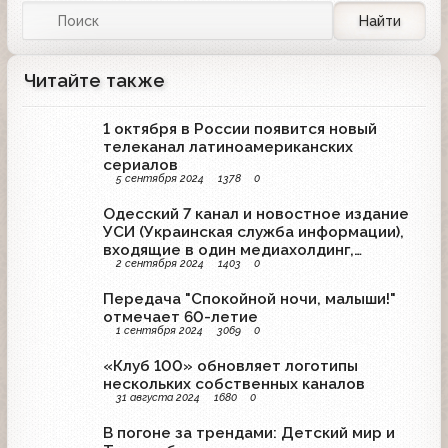
Найти
Читайте также
1 октября в России появится новый
телеканал латиноамериканских
сериалов
5 сентября 2024
1378
0
Одесский 7 канал и новостное издание
УСИ (Украинская служба информации),
входящие в один медиахолдинг,
2 сентября 2024
1403
0
прекращают работу
Передача "Спокойной ночи, малыши!"
отмечает 60-летие
1 сентября 2024
3069
0
«Клуб 100» обновляет логотипы
нескольких собственных каналов
31 августа 2024
1680
0
В погоне за трендами: Детский мир и