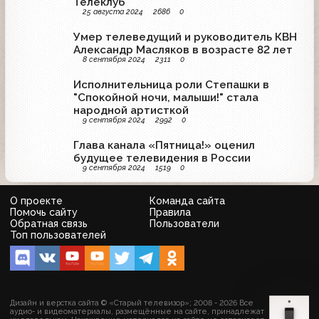
Телеклуб
25 августа 2024
2686
0
Умер телеведущий и руководитель КВН
Александр Масляков в возрасте 82 лет
8 сентября 2024
2311
0
Исполнительница роли Степашки в
"Спокойной ночи, малыши!" стала
народной артисткой
9 сентября 2024
2992
0
Глава канала «Пятница!» оценил
будущее телевидения в России
9 сентября 2024
1519
0
О проекте
Команда сайта
Помочь сайту
Правила
Обратная связь
Пользователи
Топ пользователей
Дизайн и верстка сайта © «Старый телевизор»; 2008 - 2026 Все
аудио- и видеоматериалы, размещённые на сайте, принадлежат