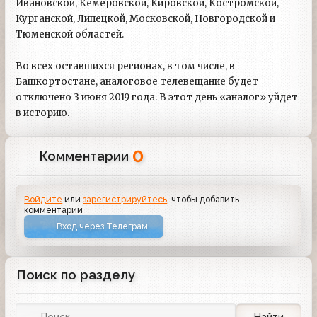
Ивановской, Кемеровской, Кировской, Костромской,
Курганской, Липецкой, Московской, Новгородской и
Тюменской областей.
Во всех оставшихся регионах, в том числе, в
Башкортостане, аналоговое телевещание будет
отключено 3 июня 2019 года. В этот день «аналог» уйдет
в историю.
0
Комментарии
Войдите
или
зарегистрируйтесь
, чтобы добавить
комментарий
Вход через Телеграм
Поиск по разделу
Найти