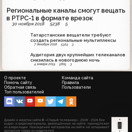
Региональные каналы смогут вещать
в РТРС-1 в формате врезок
30 ноября 2018
5238
5
Татарстанские вещатели требуют
создать региональные мультиплексы
7 декабря 2018
5324
3
Аудитория двух крупнейших телеканалов
снизилась в новогоднюю ночь
4 января 2019
5605
3
О проекте
Команда сайта
Помочь сайту
Правила
Обратная связь
Пользователи
Топ пользователей
Дизайн и верстка сайта © «Старый телевизор»; 2008 - 2026 Все
аудио- и видеоматериалы, размещённые на сайте, принадлежат
их владельцам. Нахождение материалов на сайте не оспаривает
авторские права их создателей.