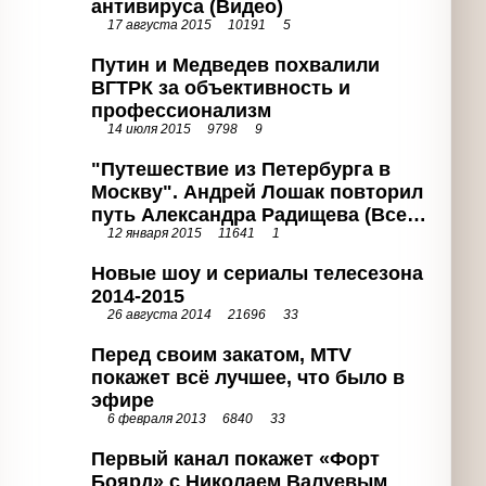
Путин и Медведев похвалили ВГТРК
за объективность и
профессионализм
14 июля 2015
9798
9
"Путешествие из Петербурга в
Москву". Андрей Лошак повторил
путь Александра Радищева (Все
12 января 2015
11641
1
выпуски)
Новые шоу и сериалы телесезона
2014-2015
26 августа 2014
21696
33
Перед своим закатом, MTV покажет
всё лучшее, что было в эфире
6 февраля 2013
6840
33
Первый канал покажет «Форт
Боярд» с Николаем Валуевым
7 февраля 2013
8481
18
В эфир выйдет скетч-шоу с Юрием