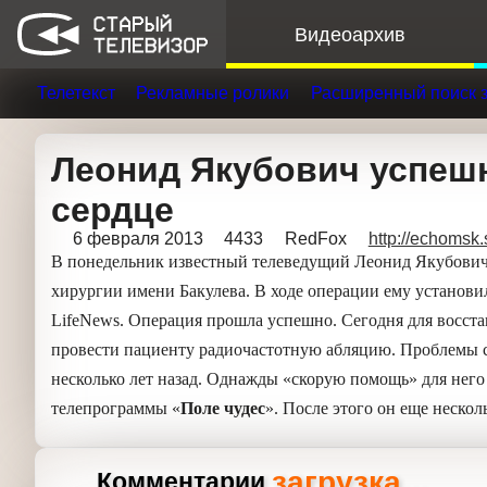
Видеоархив
Телетекст
Рекламные ролики
Расширенный поис
Леонид Якубович успешн
сердце
6 февраля 2013
4433
RedFox
http://echoms
В понедельник известный телеведущий Леони
сердечно-сосудистой хирургии имени Бакулева
сосуды, ведущие к сердцу, сообщает LifeNews.
восстановления нормального ритма сердца в
радиочастотную абляцию. Проблемы со здоров
несколько лет назад. Однажды «скорую помощ
съемочную площадку телепрограммы «
Поле ч
обращался к кардиологам.