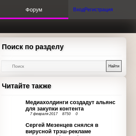
орум
Вход
Регистрация
Поиск по разделу
Найти
Читайте также
Медиахолдинги создадут альянс
для закупки контента
7 февраля 2017
8750
0
Сергей Мезенцев снялся в вирусной
трэш-рекламе антивируса (Видео)
17 августа 2015
10191
5