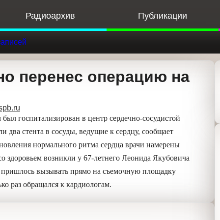
Радиоархив
Публикации
Ф
к записей
о перенес операцию на
k.spb.ru
д Якубович был госпитализирован в центр
. В ходе операции ему установили два стента в
 Операция прошла успешно. Сегодня для
рачи намерены провести пациенту
ьем возникли у 67-летнего Леонида Якубовича
ь» для него пришлось вызывать прямо на
удес
». После этого он еще несколько раз