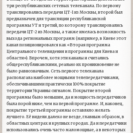
три республиканских сетевых телеканала. По первому
транслировались передачи ЦТ-1 из Москвы, второй был
предназначен для трансляции республиканской
программы УТ и третий, по которому транслировались
передачи ЦТ-2 из Москвы, а также имелась возможность
выхода региональных программ (например, в Киеве этот
канал позиционировался как «Вторая программа
Центрального телевидения и программы для Киева и
области»). Впрочем, хотя эти каналы и считались
общереспубликанскими, реально их проникновение не
было равнозначным. Сеть первого телеканала
располагала наиболее мощными телепередатчиками,
обеспечивавшими практически 100% покрытие
территории Украины сигналом. Покрытие второй
программы было меньшим, да и мощность передатчиков
была порой ниже, чем на первой программе. И, наконец,
покрытие третьей программы оставляло желать
лучшего. Её видели далеко не везде, главным образом, в
областных центрах и крупных городах. Да и передатчики
использовались очень часто маломощные, а в некоторых