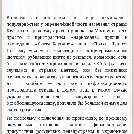
Впрочем, эти программы всё ещё пользовались
популярностью у определённой части населения страны.
Кто-то по-прежнему ориентировался на Москву, кто-то
просто с пристрастием «наркомана» прилип к
очередной «Санта-Барбаре» или «Полю Чудес».
Поэтому отключить трансляцию этих программ одним
щелчком рубильника никто не решался. Возможно, если
бы такое событие произошло в начале 90-х (как это
случилось в странах Балтии), оно бы позитивно
отразилось на развитии украинского телепространства,
да и вообще — для всего информационного
пространства страны в целом. Ведь в таком случае
украинские вещатели, вынужденные занять
освободившуюся нишу, получили бы большой стимул для
своего развития.
Но поскольку отключения не произошло, по-прежнему
актуальным оставался вопрос финансирования
присутствия российских телепрограмм в украинском