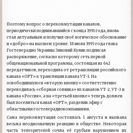
Поэтому вопрос о перекоммутации каналов,
периодически поднимавшийся с конца 1991 года, вновь
стал актуальным и получил своё логическое обоснование
и «добро» на высшем уровне. 18 июля 1995 года глава
Гостелерадио Украины Зиновий Кулик подписал
распоряжение, согласно которому сеть первой
общенациональной программы, состоящая из 642
передатчиков, переходила от ретрансляции российского
канала «ОРТ» к трансляции канала УТ-1. На
освободившуюся «вторую кнопку» соответственно
переводилась «сборная солянка» из каналов УТ-2, УТ-3 и
канала «Россия», а на «третьей кнопке» теперь должен
был поселиться канал «ОРТ», разделив эфир с
областными гостелерадиокомпаниями.
Сама перекоммутация состоялась 1 августа и вызвала
весьма неоднозначную реакцию в обществе. Некоторая
часть телезрителей сочла её грубым нарушением их