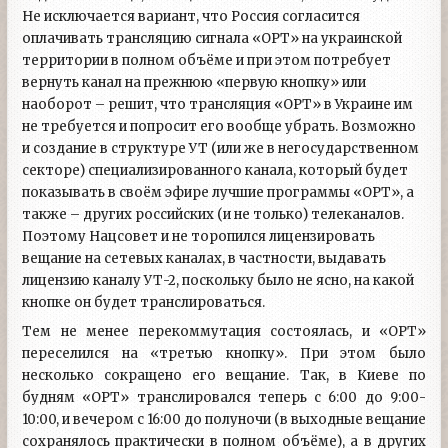
Не исключается вариант, что Россия согласится
оплачивать трансляцию сигнала «ОРТ» на украинской
территории в полном объёме и при этом потребует
вернуть канал на прежнюю «первую кнопку» или
наоборот – решит, что трансляция «ОРТ» в Украине им
не требуется и попросит его вообще убрать. Возможно
и создание в структуре УТ (или же в негосударственном
секторе) специализированного канала, который будет
показывать в своём эфире лучшие программы «ОРТ», а
также – других российских (и не только) телеканалов.
Поэтому Нацсовет и не торопился лицензировать
вещание на сетевых каналах, в частности, выдавать
лицензию каналу УТ-2, поскольку было не ясно, на какой
кнопке он будет транслироваться.
Тем не менее перекоммутация состоялась, и «ОРТ»
переселился на «третью кнопку». При этом было
несколько сокращено его вещание. Так, в Киеве по
будням «ОРТ» транслировался теперь с 6:00 до 9:00-
10:00, и вечером с 16:00 до полуночи (в выходные вещание
сохранялось практически в полном объёме), а в других