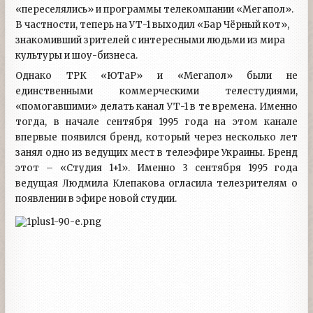
«переселялись» и программы телекомпании «Мегапол».
В частности, теперь на УТ-1 выходил «Бар Чёрный кот»,
знакомивший зрителей с интересными людьми из мира
культуры и шоу-бизнеса.
Однако ТРК «ЮТаР» и «Мегапол» были не
единственными коммерческими телестудиями,
«помогавшими» делать канал УТ-1 в те времена. Именно
тогда, в начале сентября 1995 года на этом канале
впервые появился бренд, который через несколько лет
занял одно из ведущих мест в телеэфире Украины. Бренд
этот – «Студия 1+1». Именно 3 сентября 1995 года
ведущая Людмила Клепакова огласила телезрителям о
появлении в эфире новой студии.