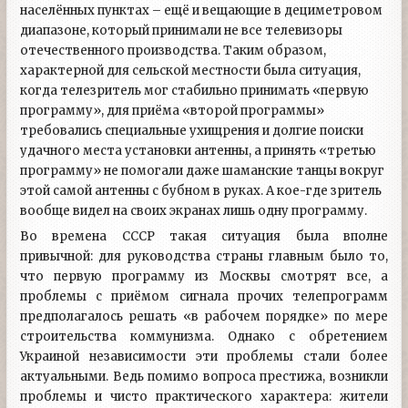
населённых пунктах – ещё и вещающие в дециметровом
диапазоне, который принимали не все телевизоры
отечественного производства. Таким образом,
характерной для сельской местности была ситуация,
когда телезритель мог стабильно принимать «первую
программу», для приёма «второй программы»
требовались специальные ухищрения и долгие поиски
удачного места установки антенны, а принять «третью
программу» не помогали даже шаманские танцы вокруг
этой самой антенны с бубном в руках. А кое-где зритель
вообще видел на своих экранах лишь одну программу.
Во времена СССР такая ситуация была вполне
привычной: для руководства страны главным было то,
что первую программу из Москвы смотрят все, а
проблемы с приёмом сигнала прочих телепрограмм
предполагалось решать «в рабочем порядке» по мере
строительства коммунизма. Однако с обретением
Украиной независимости эти проблемы стали более
актуальными. Ведь помимо вопроса престижа, возникли
проблемы и чисто практического характера: жители