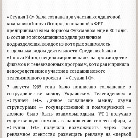
«Студия 1+1» была создана при участии холдинговой
компании «Innova Group», основанной в ФРГ
предпринимателем Борисом Фуксманом ещё в 80 годы.
В состав этой компании входили различные
подразделения, каждое из которых занималось
отдельным видом деятельности. Среди них была и
«Innova Film», специализировавшаяся на производстве
фильмов и телевизионных программ, которая и приняла
непосредственное участие в создании нового
телевизионного проекта – «Студии 1+1».
7 августа 1995 года было подписано соглашение о
сотрудничестве между Украинским Телевидением и
«Студией 1+1». Данное соглашение между двумя
структурами — государственной и коммерческой —
должно было быть взаимовыгодным. УТ-1 получало
существенную помощь в наполнении своего эфира, а
«Студия 1+1» получала возможность через своё
рекламное агентство размещать рекламу на «первой