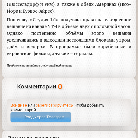
(Дюссельдорф и Рим), а также в обеих Америках (Нью-
Йорк и Буэнос-Айрес).
Поначалу «Студия 1+1» получила право на ежедневное
вещание на канале УТ-1 в объёме двух с половиной часов.
Однако постепенно объёмы этого вещания
увеличивались и выходили несколькими блоками утром,
днём и вечером. В программе были зарубежные и
украинские фильмы, а также – сериалы.
Продолжение читайте в следующей публикации.
0
Комментарии
Войдите
или
зарегистрируйтесь
, чтобы добавить
комментарий
Вход через Телеграм