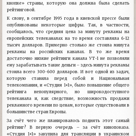
кнопке» страны, которую она должна была сделать
рейтинговой.
К слову, в сентябре 1995 года в киевской прессе были
опубликованы некоторые цифры. Так, в частности,
сообщалось, что средняя цена за минуту рекламы на
европейских телеканалах на то время составляла 6-12
тысяч долларов. Примерно столько же стоила минута
рекламы на российских каналах. В то же время
достаточно низкие рейтинги канала УТ-1 не позволяли
ему зарабатывать такие деньги – здесь минута рекламы
стоила всего 300-600 долларов. И вот одной из задач,
которую ставила перед собой и Национальная
телекомпания, и «Студия 1+1», было повышение общего
рейтинга непопулярного, но широкодоступного
телеканала и, как следствие, возможность продажи
рекламного времени по ценам, которые существовали в
большинстве стран Европы.
За счёт чего же планировалось поднять этот самый
рейтинг? В первую очередь – за счёт кинопоказа.
«Студия 1+1» закупила для трансляции в украинском