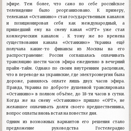
эфире. Тем более, что само по себе российское
телевидение было реорганизовано. К примеру,
телеканал «Останкино» стал государственным каналом
и позиционировал себя как международный, а
пришедший ему на смену канал «ОРТ» уже стал
коммерческим каналом . К тому же во времена
существования канала «Останкино» Украина ещё
получала какие-то финансы из Москвы на его
распространение: Россия соглашалась оплачивать
трансляцию шести часов эфира ежедневно в вечерний
прайм-тайм. Однако по своим внутренним расценкам,
что в переводе на украинские, где электроэнергия была
дороже, равнялось оплате лишь двух часов эфира.
Правда, Украина по доброте душевной транслировала
«Останкино» в полном объёме, до 18-ти часов в сутки.
Когда же на смену «Останкино» пришло «ОРТ», не
желавшее оплачивать долги своего предшественника,
вопрос оплаты вновь встал на повестке дня.
Одним из возможных вариантов его решения стало
предложение руководства Гостелерадио