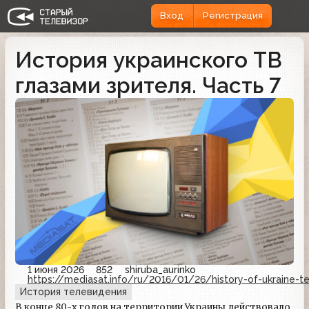
Вход
Регистрация
История украинского ТВ
глазами зрителя. Часть 7
1 июня 2026
852
shiruba_aurinko
https://mediasat.info/ru/2016/01/26/history-of-ukraine-te
История телевидения
В конце 80-х годов на территории Украины действовало