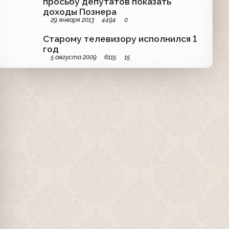
просьбу депутатов показать
доходы Познера
29 января 2013
4494
0
Старому телевизору исполнился 1
год
5 августа 2009
6115
15