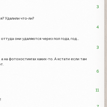
3
я? Удалили что-ли?
4
ттуда они удаляются через пол года, год...
3
 а на фотохостингах каких-то. А кстати если там
т.
6
11
!
7