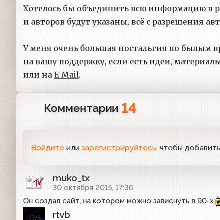
Хотелось бы объединить всю информацию в ра
и авторов будут указаны, всё с разрешения авт
У меня очень большая ностальгия по былым в
на вашу поддержку, если есть идеи, материал
или на
E-Mail
.
14
Комментарии
Войдите
или
зарегистрируйтесь
, чтобы добавит
muko_tx
30 октября 2015, 17:36
Он создал сайт, на котором можно зависнуть в 90-х
rtvb