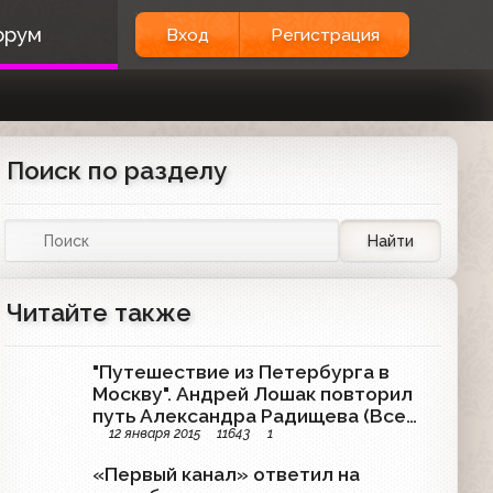
орум
Вход
Регистрация
Поиск по разделу
Найти
Читайте также
"Путешествие из Петербурга в
Москву". Андрей Лошак повторил
путь Александра Радищева (Все
12 января 2015
11643
1
выпуски)
«Первый канал» ответил на