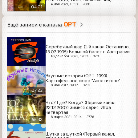
Evervess, Покров, Maxwell House,
4 мая 2021, 13:13
2880
04:01
Макфа, Pampers, Гранд, Pepsi
ОРТ
Ещё записи с канала
Серебряный шар (1-й канал Останкино,
13.03.1995) Большой балет в Австралии
10 декабря 2025, 19:33
370
Вкусные истории (ОРТ, 1999)
Картофельное пюре "Аппетитное"
8 мая 2017, 09:17
3231
07:23
Что? Где? Когда? (Первый канал,
22.12.2007) Зимняя серия. Игра
четвертая
8 марта 2021, 22:14
2776
55:32
Шутка за шуткой (Первый канал,