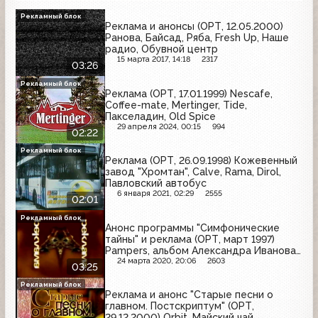
Рекламный блок
Реклама и анонсы (ОРТ, 12.05.2000)
Ранова, Байсад, Ряба, Fresh Up, Наше
радио, Обувной центр
15 марта 2017, 14:18
2317
03:26
Рекламный блок
Реклама (ОРТ, 17.01.1999) Nescafe,
Coffee-mate, Mertinger, Tide,
Пакселадин, Old Spice
29 апреля 2024, 00:15
994
02:22
Рекламный блок
Реклама (ОРТ, 26.09.1998) Кожевенный
завод "Хромтан", Calve, Rama, Dirol,
Павловский автобус
6 января 2021, 02:29
2555
02:01
Рекламный блок
Анонс программы "Симфонические
тайны" и реклама (ОРТ, март 1997)
Pampers, альбом Александра Иванова
"Грешной души печаль", Налоговая
24 марта 2020, 20:06
2603
03:25
полиция
Рекламный блок
Реклама и анонс "Старые песни о
главном. Постскриптум" (ОРТ,
29.12.2000) Orbit, Майский чай,