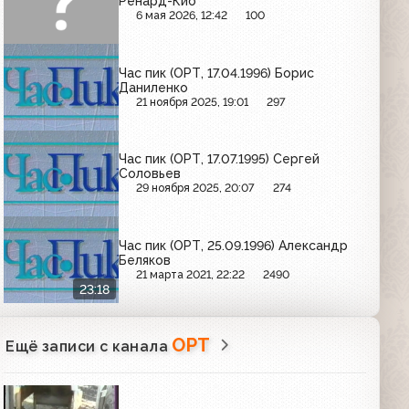
Ренард-Кио
6 мая 2026, 12:42
100
Час пик (ОРТ, 17.04.1996) Борис
Даниленко
21 ноября 2025, 19:01
297
Час пик (ОРТ, 17.07.1995) Сергей
Соловьев
29 ноября 2025, 20:07
274
Час пик (ОРТ, 25.09.1996) Александр
Беляков
21 марта 2021, 22:22
2490
23:18
ОРТ
Ещё записи с канала