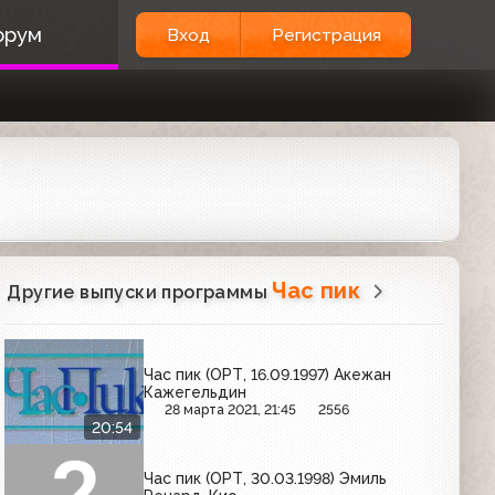
орум
Вход
Регистрация
Час пик
Другие выпуски программы
Час пик (ОРТ, 16.09.1997) Акежан
Кажегельдин
28 марта 2021, 21:45
2556
20:54
Час пик (ОРТ, 30.03.1998) Эмиль