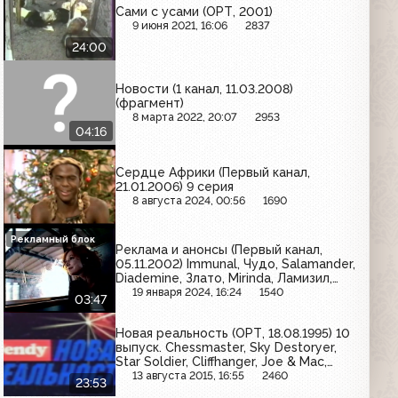
Сами с усами (ОРТ, 2001)
9 июня 2021, 16:06
2837
24:00
Новости (1 канал, 11.03.2008)
(фрагмент)
8 марта 2022, 20:07
2953
04:16
Сердце Африки (Первый канал,
21.01.2006) 9 серия
8 августа 2024, 00:56
1690
Рекламный блок
Реклама и анонсы (Первый канал,
05.11.2002) Immunal, Чудо, Salamander,
Diademine, Злато, Mirinda, Ламизил,
Дарья, Хозяюшка, Indesit, Salton, Poly
19 января 2024, 16:24
1540
03:47
Brilliance, Avon
Новая реальность (ОРТ, 18.08.1995) 10
выпуск. Chessmaster, Sky Destoryer,
Star Soldier, Cliffhanger, Joe & Mac,
Championship Pro AM
13 августа 2015, 16:55
2460
23:53