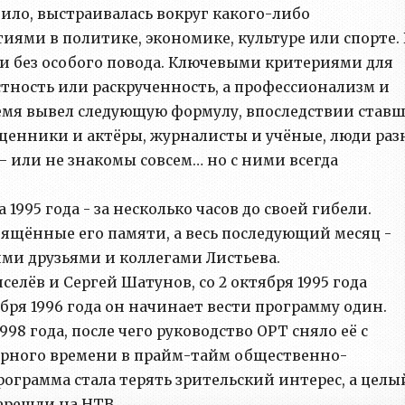
ло, выстраивалась вокруг какого-либо
иями в политике, экономике, культуре или спорте. 
 и без особого повода. Ключевыми критериями для
естность или раскрученность, а профессионализм и
время вывел следующую формулу, впоследствии став
щенники и актёры, журналисты и учёные, люди ра
 или не знакомы совсем… но с ними всегда
1995 года - за несколько часов до своей гибели.
ящённые его памяти, а весь последующий месяц -
и друзьями и коллегами Листьева.
лёв и Сергей Шатунов, со 2 октября 1995 года
ября 1996 года он начинает вести программу один.
98 года, после чего руководство ОРТ сняло её с
ирного времени в прайм-тайм общественно-
ограмма стала терять зрительский интерес, а целы
перешли на НТВ.