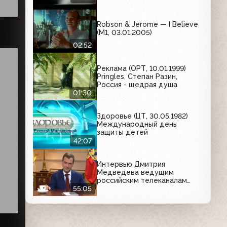
"Безопасный секс - мой
выбор!"
Robson & Jerome — I Believe
(М1, 03.01.2005)
02:52
Реклама (ОРТ, 10.01.1999)
Pringles, Степан Разин,
Россия - щедрая душа
01:30
Здоровье (ЦТ, 30.05.1982)
Международный день
защиты детей
42:07
Интервью Дмитрия
Медведева ведущим
российским телеканалам
(24.12.2008)
55:05