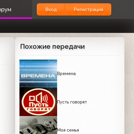
орум
Вход
Регистрация
Похожие передачи
Времена
Пусть говорят
Моя семья