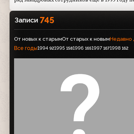
745
Записи
От новых к старым
От старых к новым
Недавно
Все годы
1994
1995
1996
1997
1998
92
158
165
167
162