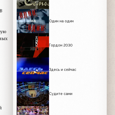
В
Один на один
шую
зных
Гордон 2030
Здесь и сейчас
Судите сами
й