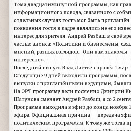
Тема двадцатиминутной программы, как прави
информационного повода, связанного с событ
отдельных случаях гость мог быть приглашён
появления гостя в кадре являлись не его изв
интерес для зрителя. Андрей Разбаш в своё 
частью анонса: «Политики и бизнесмены, свя
мнений, разных взглядов… Они вам знакомы —
интересно».
Последний выпуск Влад Листьев провёл 1 марта 
Следующие 9 дней выходили программы, посв
выпуски с приглашёнными ведущими, бывшим
На ОРТ программу вели посменно Дмитрий Кисе
Шатунова сменяет Андрей Разбаш, а со 2 сент
Программа выходила в эфир до конца ноября 19
эфира. Официальная причина — передача эф
политическим программам. К тому же тогда пр
ряд закадровых сотрудников ещё в 1995 году 