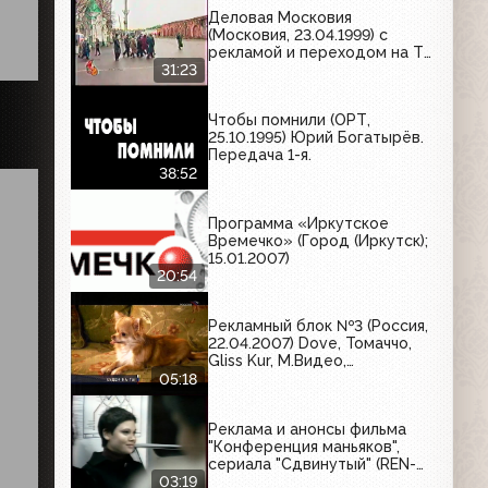
Деловая Московия
(Московия, 23.04.1999) с
рекламой и переходом на ТВ
Центр
31:23
Чтобы помнили (ОРТ,
25.10.1995) Юрий Богатырёв.
Передача 1-я.
38:52
Программа «Иркутское
Времечко» (Город (Иркутск);
15.01.2007)
20:54
Рекламный блок №3 (Россия,
22.04.2007) Dove, Томаччо,
Gliss Kur, М.Видео,
Ингосстрах
05:18
Реклама и анонсы фильма
"Конференция маньяков",
сериала "Сдвинутый" (REN-
TV, 05.12.2001) IKEA,
03:19