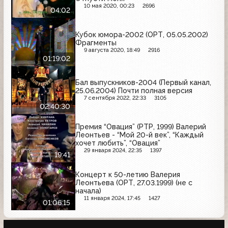
10 мая 2020, 00:23
2696
04:02
Кубок юмора-2002 (ОРТ, 05.05.2002)
Фрагменты
9 августа 2020, 18:49
2916
01:19:02
Бал выпускников-2004 (Первый канал,
25.06.2004) Почти полная версия
7 сентября 2022, 22:33
3105
02:40:30
Премия “Овация” (РТР, 1999) Валерий
Леонтьев - “Мой 20-й век”, “Каждый
хочет любить”, “Овация”
29 января 2024, 22:35
1397
19:41
Концерт к 50-летию Валерия
Леонтьева (ОРТ, 27.03.1999) (не с
начала)
11 января 2024, 17:45
1427
01:06:15