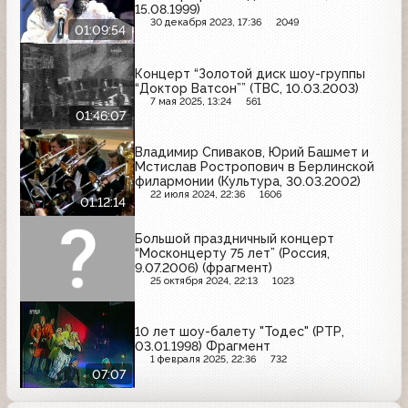
15.08.1999)
30 декабря 2023, 17:36
2049
01:09:54
Концерт “Золотой диск шоу-группы
“Доктор Ватсон”” (ТВС, 10.03.2003)
7 мая 2025, 13:24
561
01:46:07
Владимир Спиваков, Юрий Башмет и
Мстислав Ростропович в Берлинской
филармонии (Культура, 30.03.2002)
22 июля 2024, 22:36
1606
01:12:14
Большой праздничный концерт
“Москонцерту 75 лет” (Россия,
9.07.2006) (фрагмент)
25 октября 2024, 22:13
1023
10 лет шоу-балету "Тодес" (РТР,
03.01.1998) Фрагмент
1 февраля 2025, 22:36
732
07:07