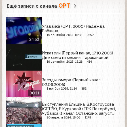
ОРТ
Ещё записи с канала
Угадайка (ОРТ, 2000) Надежда
Бабкина
19 сентября 2015, 16:33
2652
34:52
Искатели (Первый канал, 17.10.2006)
Две смерти княжны Таракановой
19 сентября 2025, 18:28
414
Звезды юмора (Первый канал,
02.06.2005)
1 ноября 2025, 21:14
352
30:11
Выступления Ельцина, В.Костоусова
(СГТРК), Б.Курковой (ТРК Петербург),
Чубайса (1 канал Останкино, август
1993)
30 апреля 2024, 15:05
1179