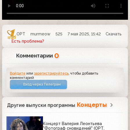
ОРТ
murmeow
525
7 мая 2025, 15:42
Скачать
Есть проблема?
0
Комментарии
Войдите
или
зарегистрируйтесь
, чтобы добавить
комментарий
Вход через Телеграм
Концерты
Другие выпуски программы
Концерт Валерия Леонтьева
"Фотограф сновидений" (ОРТ,