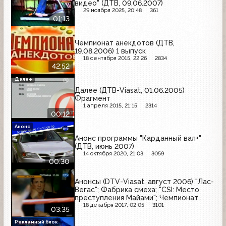
видео" (ДТВ, 09.06.2007)
29 ноября 2025, 20:48
361
01:13
Чемпионат анекдотов (ДТВ,
19.08.2006) 1 выпуск
18 сентября 2015, 22:26
2834
42:52
Далее
Далее (ДТВ-Viasat, 01.06.2005)
Фрагмент
1 апреля 2015, 21:15
2314
00:12
Анонс
Анонс программы "Карданный вал+"
(ДТВ, июнь 2007)
14 октября 2020, 21:03
3059
00:30
Анонсы (DTV-Viasat, август 2006) "Лас-
Вегас"; Фабрика смеха; "CSI: Место
преступления Майами"; Чемпионат
анекдотов; На ринге с С.Сталлоне; Я
18 декабря 2017, 02:05
3101
03:35
выжил!
Рекламный блок