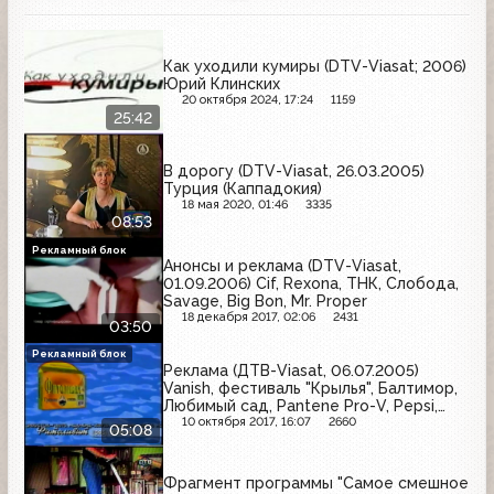
Как уходили кумиры (DTV-Viasat; 2006)
Юрий Клинских
20 октября 2024, 17:24
1159
25:42
В дорогу (DTV-Viasat, 26.03.2005)
Турция (Каппадокия)
18 мая 2020, 01:46
3335
08:53
Рекламный блок
Анонсы и реклама (DTV-Viasat,
01.09.2006) Cif, Rexona, ТНК, Слобода,
Savage, Big Bon, Mr. Proper
18 декабря 2017, 02:06
2431
03:50
Рекламный блок
Реклама (ДТВ-Viasat, 06.07.2005)
Vanish, фестиваль "Крылья", Балтимор,
Любимый сад, Pantene Pro-V, Pepsi,
Dove, Old Spice
10 октября 2017, 16:07
2660
05:08
Фрагмент программы "Самое смешное