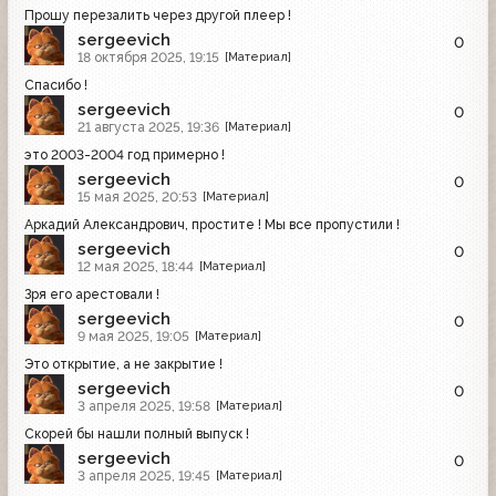
Прошу перезалить через другой плеер !
sergeevich
0
18 октября 2025, 19:15
[Материал]
Спасибо !
sergeevich
0
21 августа 2025, 19:36
[Материал]
это 2003-2004 год примерно !
sergeevich
0
15 мая 2025, 20:53
[Материал]
Аркадий Александрович, простите ! Мы все пропустили !
sergeevich
0
12 мая 2025, 18:44
[Материал]
Зря его арестовали !
sergeevich
0
9 мая 2025, 19:05
[Материал]
Это открытие, а не закрытие !
sergeevich
0
3 апреля 2025, 19:58
[Материал]
Скорей бы нашли полный выпуск !
sergeevich
0
3 апреля 2025, 19:45
[Материал]