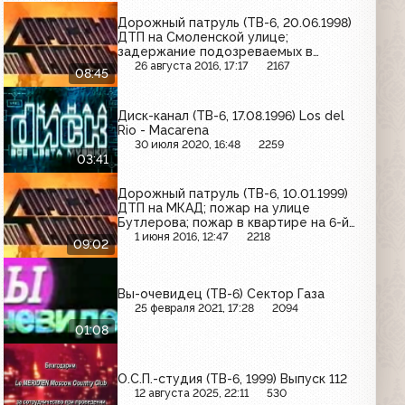
Дорожный патруль (ТВ-6, 20.06.1998)
ДТП на Смоленской улице;
задержание подозреваемых в
кражах; задержание подозреваемого
26 августа 2016, 17:17
2167
08:45
в хулиганстве
Диск-канал (ТВ-6, 17.08.1996) Los del
Rio - Macarena
30 июля 2020, 16:48
2259
03:41
Дорожный патруль (ТВ-6, 10.01.1999)
ДТП на МКАД; пожар на улице
Бутлерова; пожар в квартире на 6-й
Парковой улице
1 июня 2016, 12:47
2218
09:02
Вы-очевидец (ТВ-6) Сектор Газа
25 февраля 2021, 17:28
2094
01:08
О.С.П.-студия (ТВ-6, 1999) Выпуск 112
12 августа 2025, 22:11
530