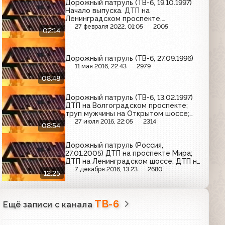
Дорожный патруль (ТВ-6, 19.10.1997)
Начало выпуска. ДТП на
Ленинградском проспекте,
задержание подозреваемого в
27 февраля 2022, 01:05
2005
02:14
мошенничестве
Дорожный патруль (ТВ-6, 27.09.1996)
11 мая 2016, 22:43
2979
08:48
Дорожный патруль (ТВ-6, 13.02.1997)
ДТП на Волгоградском проспекте;
труп мужчины на Открытом шоссе;
ДТП на проспекте Андропова
27 июля 2016, 22:05
2314
08:54
Дорожный патруль (Россия,
27.01.2005) ДТП на проспекте Мира;
ДТП на Ленинградском шоссе; ДТП на
Колпачном переулке
7 декабря 2016, 13:23
2680
12:25
ТВ-6
Ещё записи с канала