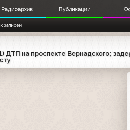
Радиоархив
Публикации
Ф
к записей
01) ДТП на проспекте Вернадского; зад
сту