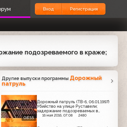
орум
Вход
Регистрация
ержание подозреваемого в краже;
Дорожный
Другие выпуски программы
патруль
Дорожный патруль (ТВ-6, 06.01.1997)
Убийство на улице Руставели;
задержание подозреваемых в
убийстве; несчастный случай на
16 мая 2016, 07:08
2480
08:55
Тверском бульваре