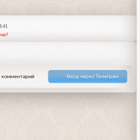
3:41
ма?
ь комментарий
Вход через Телеграм