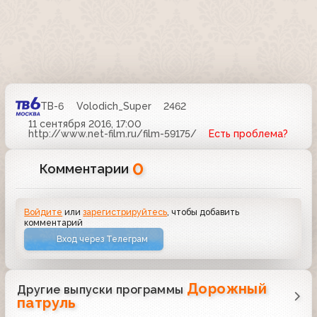
ТВ-6
Volodich_Super
2462
11 сентября 2016, 17:00
http://www.net-film.ru/film-59175/
Есть проблема?
0
Комментарии
Войдите
или
зарегистрируйтесь
, чтобы добавить
комментарий
Вход через Телеграм
Дорожный
Другие выпуски программы
патруль