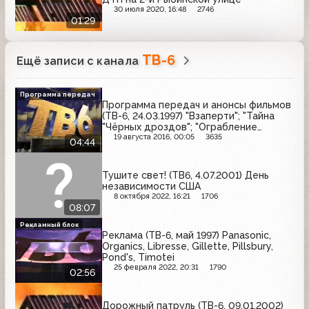
30 июля 2020, 16:48
2746
01:29
ТВ-6
Ещё записи с канала
Программа передач
Программа передач и анонсы фильмов
(ТВ-6, 24.03.1997) "Взаперти"; "Тайна
"Чёрных дроздов"; "Ограбление
Бринкс"; "Служебный роман"
19 августа 2016, 00:05
3635
04:44
Тушите свет! (ТВ6, 4.07.2001) День
независимости США
8 октября 2022, 16:21
1706
08:07
Рекламный блок
Реклама (ТВ-6, май 1997) Panasonic,
Organics, Libresse, Gillette, Pillsbury,
Pond's, Timotei
25 февраля 2022, 20:31
1790
02:56
Дорожный патруль (ТВ-6, 09.01.2002)