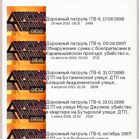
Дорожный патруль (ТВ-6, 17.08.1996)
19 мая 2015, 06:31
2498
08:50
Дорожный патруль (ТВ-6, 09.08.1997)
Обнаружение сумки с боеприпасами в
Карамышевском проезде; убийство на
Балаклавском проспекте
14 августа 2016, 03:00
2721
08:41
Дорожный патруль (ТВ-6, 31.07.1996)
ДТП на Ботанической улице; ДТП на
Большой Академической улице;
задержание мошенников,
4 апреля 2015, 22:26
2608
08:52
производивших поддельные
алкогольные напитки
Дорожный патруль (ТВ-6, 19.01.1999)
ДТП на улице Мусы Джулиля; убийство
в квартире на Бутырской улице; ДТП
на проспекте Мира
1 июня 2016, 12:52
2335
09:02
Дорожный патруль (ТВ-6, октябрь 1997)
ДТП на 2-й Рыбинской улице