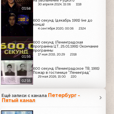
на увольнение Руцкого
30 апреля 2024, 15:06
1118
01:58
600 секунд (декабрь 1991) (не до
конца)
4 сентября 2020, 00:06
2324
600 секунд (Ленинградская
программа ЦТ, 25.01.1991) Окончание
программы
17 мая 2015, 20:29
2318
01:56
600 секунд (Ленинградское ТВ, 1991)
Пожар в гостинице “Ленинград”
29 мая 2026, 15:00
220
02:15
Петербург -
Ещё записи с канала
Пятый канал