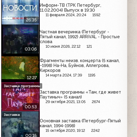
Информ-ТВ (ТРК Петербург,
11.02.2004) Выпуск в 19:30
11 февраля 2024, 20:24
1592
26:35
Частная вечеринка (Петербург -
Пятый канал, 1992) ARRiVAL - Простые
слова
10 июня 2026, 22:12
121
03:06
Фрагменты неизв. концерта (5 канал,
~1998) На-На, Буйнов, Аллегрова,
Киркоров
14 марта 2024, 17:39
1195
12:27
Заставка программы
Заставка программы «Там, где живет
Паутиныч» (5 канал)
29 октября 2021, 13:05
2674
00:53
Заставка
Основная заставка (Петербург-Пятый
канал, 1994-1998)
15 октября 2020, 19:12
2242
00:15