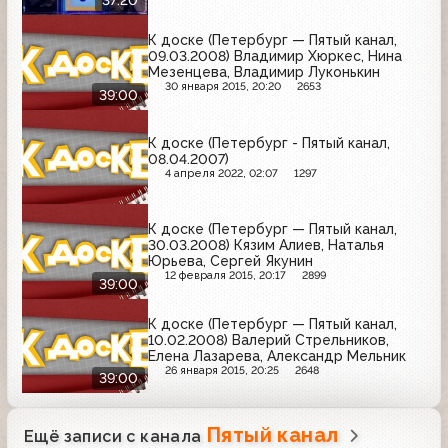
37:20
К доске (Петербург — Пятый канал,
09.03.2008) Владимир Хюркес, Нина
Мезенцева, Владимир Луконькин
30 января 2015, 20:20
2653
39:00
К доске (Петербург - Пятый канал,
08.04.2007)
4 апреля 2022, 02:07
1297
К доске (Петербург — Пятый канал,
30.03.2008) Кязим Алиев, Наталья
Юрьева, Сергей Якунин
12 февраля 2015, 20:17
2899
39:00
К доске (Петербург — Пятый канал,
10.02.2008) Валерий Стрельников,
Елена Лазарева, Александр Мельник
26 января 2015, 20:25
2648
39:00
Пятый канал
Ещё записи с канала