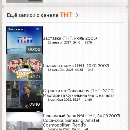
ТНТ
Ещё записи с канала
Заставка
Заставка (ТНТ, июль 2005)
25 января 2017, 19:46
3879
00:06
Правила съема (ТНТ, 10.01.2007)
13 декабря 2025, 00:51
243
46:21
Страсти по Соловьёву (ТНТ, 2000)
Маргарита Суханкина (не с начала)
8 октября 2022, 15:57
1489
09:10
Рекламный блок №4 (ТНТ, 24.03.2007)
Coca-cola, Samsung, Amstel.
Cosmopolitan, Redd's
5 августа 2026, 04:30
41