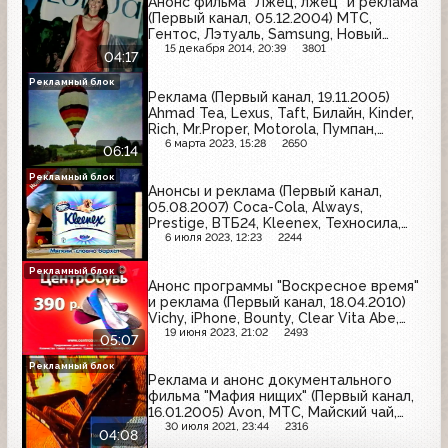
Анонс фильма "Лжец, лжец" и реклама
(Первый канал, 05.12.2004) МТС,
Гентос, Лэтуаль, Samsung, Новый
жемчуг, Реписан, Ruscafe, Dell, Пумпан,
15 декабря 2014, 20:39
3801
04:17
Dirol, Londacolor
Рекламный блок
Реклама (Первый канал, 19.11.2005)
Ahmad Tea, Lexus, Taft, Билайн, Kinder,
Rich, Mr.Proper, Motorola, Пумпан,
Вулкан, Стопангин, Caprice, Чёрный
6 марта 2023, 15:28
2650
06:14
жемчуг, Nokia
Рекламный блок
Анонсы и реклама (Первый канал,
05.08.2007) Coca-Cola, Always,
Prestige, ВТБ24, Kleenex, Техносила,
Head&Shoulders, Estrella, Impression
6 июля 2023, 12:23
2244
Plus, Tarkett, Naturella, Garnier
Рекламный блок
Анонс программы "Воскресное время"
и реклама (Первый канал, 18.04.2010)
Vichy, iPhone, Bounty, Clear Vita Abe,
Suzuki, Pampers, ЦентрОбувь,
19 июня 2023, 21:02
2493
05:07
Вдохновение, Rexona, Whiskas,
MaxFactor
Рекламный блок
Реклама и анонс документального
фильма "Мафия нищих" (Первый канал,
16.01.2005) Avon, МТС, Майский чай,
Простамол, 32 Норма, Фруктовый сад,
30 июля 2021, 23:44
2316
04:08
Нотта, Nissan, Ikea, Фабрика Крупской,