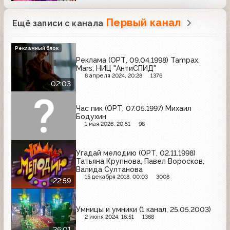
Fruttis
Первый канал
Ещё записи с канала
Рекламный блок
Реклама (ОРТ, 09.04.1998) Tampax,
Mars, НИЦ "АнтиСПИД"
8 апреля 2024, 20:28
1376
02:03
Час пик (ОРТ, 07.05.1997) Михаил
Бодухин
1 мая 2026, 20:51
98
Угадай мелодию (ОРТ, 02.11.1998)
Татьяна Крупнова, Павел Воросков,
Валида Султанова
15 декабря 2018, 00:03
3008
22:59
Умницы и умники (1 канал, 25.05.2003)
2 июня 2024, 16:51
1368
26:01