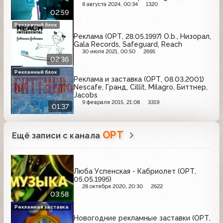
8 августа 2024, 00:34
1320
02:59
Рекламный блок
Реклама (ОРТ, 28.05.1997) O.b., Низорал,
Gala Records, Safeguard, Reach
30 июля 2021, 00:50
2695
02:36
Рекламный блок
Реклама и заставка (ОРТ, 08.03.2001)
Nescafe, Гранд, Cillit, Milagro, Биттнер,
Jacobs
9 февраля 2015, 21:08
3319
01:37
ОРТ
Ещё записи с канала
Люба Успенская - Кабриолет (ОРТ,
05.05.1995)
28 октября 2020, 20:30
2622
03:58
Рекламная заставка
Новогодние рекламные заставки (ОРТ,