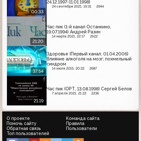
24.12.1997-11.01.1998)
24 сентября 2021, 19:31
2944
00:33
Час пик (1-й канал Останкино,
19.07.1994) Андрей Разин
14 марта 2021, 22:17
2522
21:20
Здоровье (Первый канал, 01.04.2006)
Влияние алкоголя на мозг; похмельный
синдром
14 июля 2015, 20:22
2687
37:54
Час пик (ОРТ, 13.08.1998) Сергей Белов
7 апреля 2021, 21:22
2236
21:19
О проекте
Команда сайта
Помочь сайту
Правила
Обратная связь
Пользователи
Топ пользователей