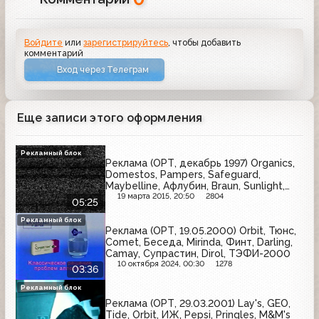
Войдите
или
зарегистрируйтесь
, чтобы добавить
комментарий
Вход через Телеграм
Еще записи этого оформления
Рекламный блок
Реклама (ОРТ, декабрь 1997) Organics,
Domestos, Pampers, Safeguard,
Maybelline, Афлубин, Braun, Sunlight,
Orbit, Sunsilk, L'Oreal
19 марта 2015, 20:50
2804
05:25
Рекламный блок
Реклама (ОРТ, 19.05.2000) Orbit, Тюнс,
Comet, Беседа, Mirinda, Финт, Darling,
Camay, Супрастин, Dirol, ТЭФИ-2000
10 октября 2024, 00:30
1278
03:36
Рекламный блок
Реклама (ОРТ, 29.03.2001) Lay's, GEO,
Tide, Orbit, ИЖ, Pepsi, Pringles, M&M's