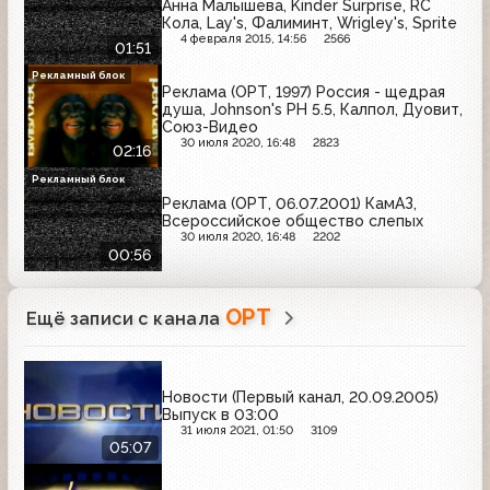
Анна Малышева, Kinder Surprise, RC
Кола, Lay's, Фалиминт, Wrigley's, Sprite
4 февраля 2015, 14:56
2566
01:51
Рекламный блок
Реклама (ОРТ, 1997) Россия - щедрая
душа, Johnson's PH 5.5, Калпол, Дуовит,
Союз-Видео
30 июля 2020, 16:48
2823
02:16
Рекламный блок
Реклама (ОРТ, 06.07.2001) КамАЗ,
Всероссийское общество слепых
30 июля 2020, 16:48
2202
00:56
ОРТ
Ещё записи с канала
Новости (Первый канал, 20.09.2005)
Выпуск в 03:00
31 июля 2021, 01:50
3109
05:07