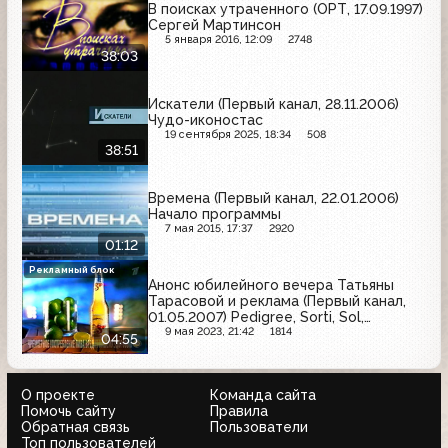
В поисках утраченного (ОРТ, 17.09.1997)
Сергей Мартинсон
5 января 2016, 12:09
2748
38:03
Искатели (Первый канал, 28.11.2006)
Чудо-иконостас
19 сентября 2025, 18:34
508
38:51
Времена (Первый канал, 22.01.2006)
Начало программы
7 мая 2015, 17:37
2920
01:12
Рекламный блок
Анонс юбилейного вечера Татьяны
Тарасовой и реклама (Первый канал,
01.05.2007) Pedigree, Sorti, Sol,
Газпром, Махеевъ, Johnson's, Три
9 мая 2023, 21:42
1814
04:55
медведя, MasterCard, Балтика,
Томаччо, Dove
О проекте
Команда сайта
Помочь сайту
Правила
Обратная связь
Пользователи
Топ пользователей