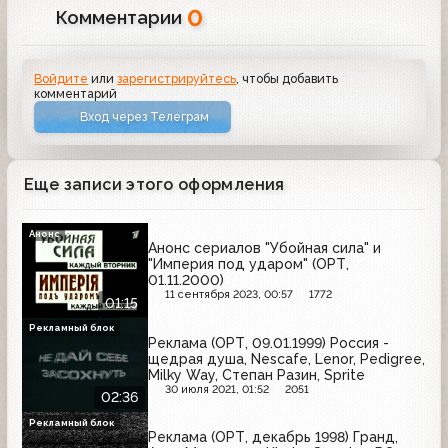
0
Комментарии
Войдите
или
зарегистрируйтесь
, чтобы добавить
комментарий
Вход через Телеграм
Еще записи этого оформления
Анонс
Анонс сериалов "Убойная сила" и
"Империя под ударом" (ОРТ,
01.11.2000)
11 сентября 2023, 00:57
1772
01:15
Рекламный блок
Реклама (ОРТ, 09.01.1999) Россия -
щедрая душа, Nescafe, Lenor, Pedigree,
Milky Way, Степан Разин, Sprite
30 июля 2021, 01:52
2051
02:36
Рекламный блок
Реклама (ОРТ, декабрь 1998) Гранд,