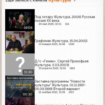
Ещё записи с канала
Под гитару (Культура, 2006) Русская
поэзия ХХ века
20 мая 2025, 00:11
515
38:08
Графоман (Культура, 15.04.2001)
13 января 2023, 16:48
1249
Д/с «Гении». Сергей Прокофьев
(Культура, 5.03.2003)
23 апреля 2022, 16:55
1801
51:30
Заставка программы
Заставка программы "Новости
культуры" (Культура, 01.11.1997-
05.09.1999) Второй вариант
21 ноября 2021, 12:29
2417
00:30