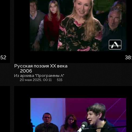
:52
38
Русская поэзия ХХ века
2006
Из архива "Программы А"
20 мая 2025, 00:11
515