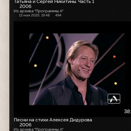
Татьяна и Сергей Никитины. Часть 1
2006
Из архива "Программы А"
13 мая 2025, 19:48
494
38
Песни на стихи Алексея Дидурова
2006
Из архива "Программы А"