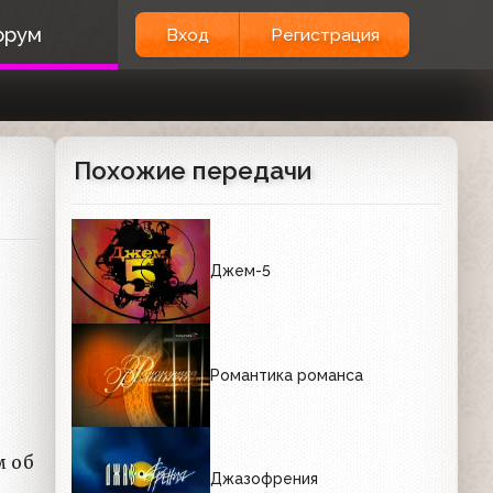
орум
Вход
Регистрация
Похожие передачи
Джем-5
Романтика романса
м об
Джазофрения