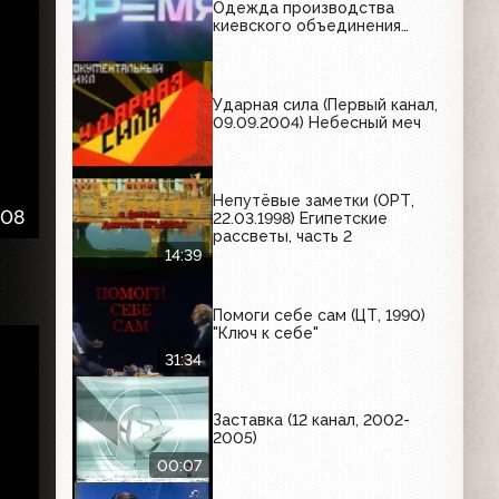
Одежда производства
киевского объединения
"Каштан"
Ударная сила (Первый канал,
09.09.2004) Небесный меч
Непутёвые заметки (ОРТ,
:08
22.03.1998) Египетские
рассветы, часть 2
14:39
Помоги себе сам (ЦТ, 1990)
"Ключ к себе"
31:34
Заставка (12 канал, 2002-
2005)
00:07