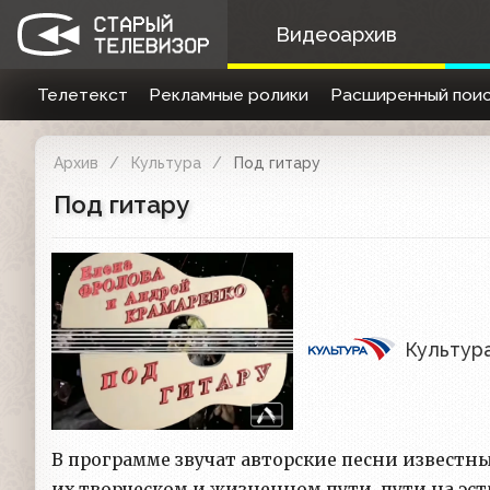
Видеоархив
Телетекст
Рекламные ролики
Расширенный поис
Архив
Культура
Под гитару
Под гитару
Культур
В программе звучат авторские песни известн
их творческом и жизненном пути, пути на эст