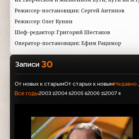
Режиссер-постановщик: Сергей Антипов
Режиссер: Олег Кунин
Шеф-редактор: Григорий Шестаков
Оператор-постановщик: Ефим Рацимор
30
Записи
От новых к старым
От старых к новым
Недавно
Все годы
2003
2004
2005
2006
2007
2
5
6
11
4