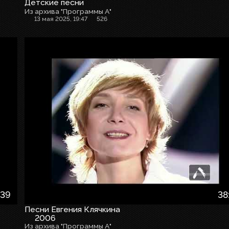
Детские песни
Из архива "Программы А"
13 мая 2025, 19:47
526
:39
38
Песни Евгения Клячкина
2006
Из архива "Программы А"