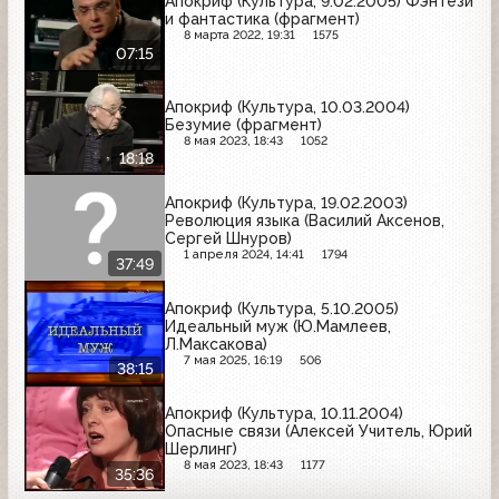
Апокриф (Культура, 9.02.2005) Фэнтези
и фантастика (фрагмент)
8 марта 2022, 19:31
1575
07:15
Апокриф (Культура, 10.03.2004)
Безумие (фрагмент)
8 мая 2023, 18:43
1052
18:18
Апокриф (Культура, 19.02.2003)
Революция языка (Василий Аксенов,
Сергей Шнуров)
1 апреля 2024, 14:41
1794
37:49
Апокриф (Культура, 5.10.2005)
Идеальный муж (Ю.Мамлеев,
Л.Максакова)
7 мая 2025, 16:19
506
38:15
Апокриф (Культура, 10.11.2004)
Опасные связи (Алексей Учитель, Юрий
Шерлинг)
8 мая 2023, 18:43
1177
35:36