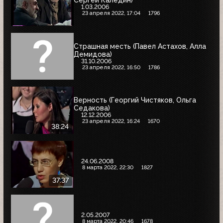
Сергей Каледин)
1.03.2006
23 апреля 2022, 17:04
1796
Страшная месть (Павел Астахов, Алла
Демидова)
31.10.2006
23 апреля 2022, 16:50
1786
Верность (Георгий Чистяков, Ольга
Седакова)
12.12.2006
23 апреля 2022, 16:24
1670
38:24
24.06.2008
8 марта 2022, 22:30
1827
37:37
2.05.2007
8 марта 2022, 20:46
1678