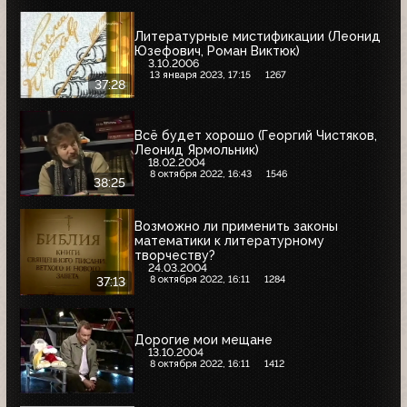
Литературные мистификации (Леонид
Юзефович, Роман Виктюк)
3.10.2006
13 января 2023, 17:15
1267
37:28
Всё будет хорошо (Георгий Чистяков,
Леонид Ярмольник)
18.02.2004
8 октября 2022, 16:43
1546
38:25
Возможно ли применить законы
математики к литературному
творчеству?
24.03.2004
8 октября 2022, 16:11
1284
37:13
Дорогие мои мещане
13.10.2004
8 октября 2022, 16:11
1412