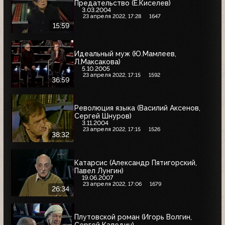
Предательство (Е.Киселев)
3.03.2004
23 апреля 2022, 17:28
1647
15:59
Идеальный муж (Ю.Мамлеев,
Л.Максакова)
5.10.2005
23 апреля 2022, 17:15
1592
36:59
Революция языка (Василий Аксенов,
Сергей Шнуров)
3.11.2004
23 апреля 2022, 17:15
1526
38:32
Катарсис (Александр Пятигорский,
Павел Лунгин)
19.06.2007
23 апреля 2022, 17:06
1679
26:34
Плутовской роман (Игорь Волгин,