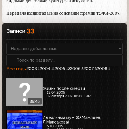
видными деятелями культуры и искусства.
Передача выдвигалась на соискание премии ТЭФИ-2007.
33
Записи
Все годы
2003
2004
2005
2006
2007
2008
1
11
12
5
3
1
Жизнь после смерти
13.04.2005
17 октября 2025, 18:08
312
35:45
Идеальный муж (Ю.Мамлеев,
Л.Максакова)
5.10.2005