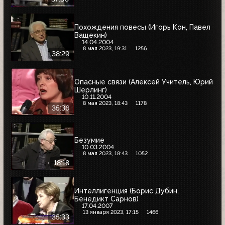
Похождения повесы (Игорь Кон, Павел
Ващекин)
14.04.2004
8 мая 2023, 19:31
1256
38:29
Опасные связи (Алексей Учитель, Юрий
Шерлинг)
10.11.2004
8 мая 2023, 18:43
1178
35:36
Безумие
10.03.2004
8 мая 2023, 18:43
1052
18:18
Интеллигенция (Борис Дубин,
Бенедикт Сарнов)
17.04.2007
13 января 2023, 17:15
1466
35:33