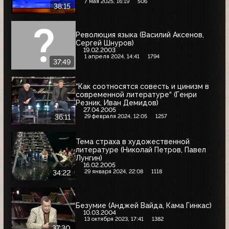
7 мая 2025, 16:19
506
38:15
Революция языка (Василий Аксенов,
Сергей Шнуров)
19.02.2003
1 апреля 2024, 14:41
1794
37:49
“Как соотносятся совесть и цинизм в
современной литературе“ (Генри
Резник, Иван Демидов)
27.04.2005
29 февраля 2024, 12:05
1257
36:11
Тема страха в художественной
литературе (Николай Петров, Павел
Лунгин)
16.02.2005
29 января 2024, 22:08
1118
34:22
Безумие (Анджей Вайда, Кама Гинкас)
10.03.2004
13 октября 2023, 17:41
1382
37:30