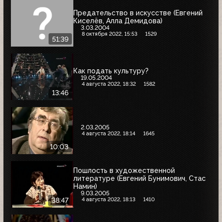
Предательство в искусстве (Евгений
Киселёв, Алла Демидова)
3.03.2004
8 октября 2022, 15:53
1529
51:39
Как подать культуру?
19.05.2004
4 августа 2022, 18:32
1582
13:46
2.03.2005
4 августа 2022, 18:14
1645
10:03
Пошлость в художественной
литературе (Евгений Бунимович, Стас
Намин)
9.03.2005
4 августа 2022, 18:13
1410
38:47