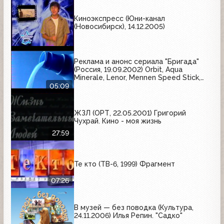
Киноэкспресс (Юни-канал
(Новосибирск), 14.12.2005)
Реклама и анонс сериала "Бригада"
(Россия, 19.09.2002) Orbit, Aqua
Minerale, Lenor, Mennen Speed Stick,
Venus, Boss, Всероссийская перепись
05:09
населения, Wispa, Palmolive, Blend-a-
med, Причуда
ЖЗЛ (ОРТ, 22.05.2001) Григорий
Чухрай. Кино - моя жизнь
27:59
Те кто (ТВ-6, 1999) Фрагмент
07:26
В музей — без поводка (Культура,
24.11.2006) Илья Репин. "Садко"