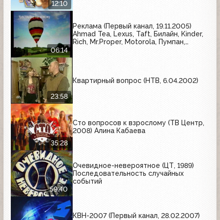
12:10
Реклама (Первый канал, 19.11.2005)
Ahmad Tea, Lexus, Taft, Билайн, Kinder,
Rich, Mr.Proper, Motorola, Пумпан,
Вулкан, Стопангин, Caprice, Чёрный
06:14
жемчуг, Nokia
Квартирный вопрос (НТВ, 6.04.2002)
23:58
Сто вопросов к взрослому (ТВ Центр,
2008) Алина Кабаева
35:28
Очевидное-невероятное (ЦТ, 1989)
Последовательность случайных
событий
59:40
КВН-2007 (Первый канал, 28.02.2007)