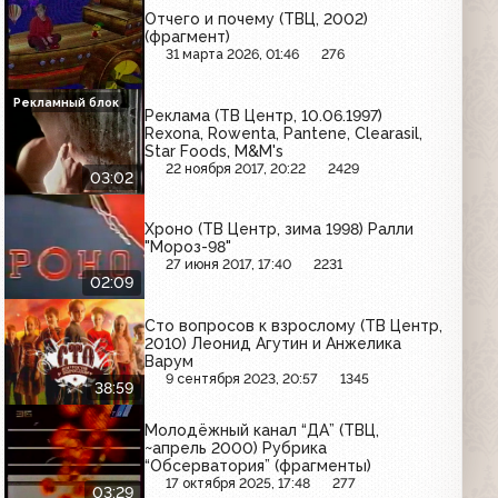
Отчего и почему (ТВЦ, 2002)
(фрагмент)
31 марта 2026, 01:46
276
Рекламный блок
Реклама (ТВ Центр, 10.06.1997)
Rexona, Rowenta, Pantene, Clearasil,
Star Foods, M&M's
22 ноября 2017, 20:22
2429
03:02
Хроно (ТВ Центр, зима 1998) Ралли
"Мороз-98"
27 июня 2017, 17:40
2231
02:09
Сто вопросов к взрослому (ТВ Центр,
2010) Леонид Агутин и Анжелика
Варум
9 сентября 2023, 20:57
1345
38:59
Молодёжный канал “ДА” (ТВЦ,
~апрель 2000) Рубрика
“Обсерватория” (фрагменты)
17 октября 2025, 17:48
277
03:29