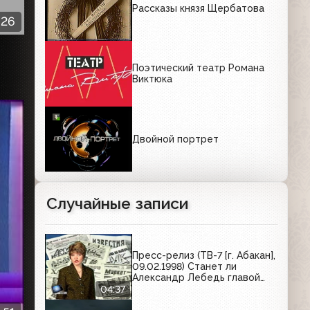
Рассказы князя Щербатова
:26
Поэтический театр Романа
Виктюка
Двойной портрет
Случайные записи
Пресс-релиз (ТВ-7 [г. Абакан],
09.02.1998) Станет ли
Александр Лебедь главой
Красноярского края?
04:37