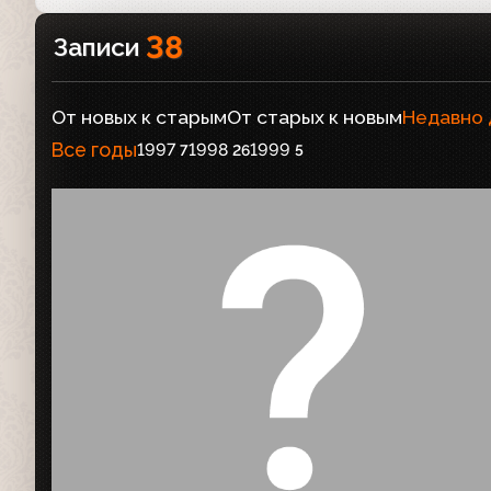
38
Записи
От новых к старым
От старых к новым
Недавно
Все годы
1997
1998
1999
7
26
5