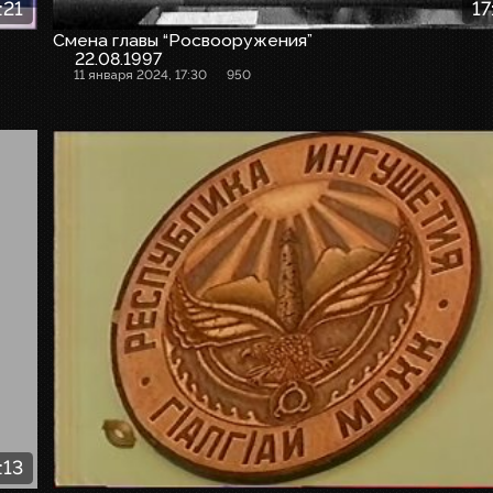
:21
17
Смена главы “Росвооружения”
22.08.1997
11 января 2024, 17:30
950
:13