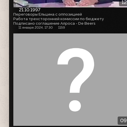
12
21.10.1997
Переговоры Ельцина с оппозицией
Работа трехсторонней комиссии по бюджету
Подписано соглашение Алроса - De Beers
11 января 2024, 17:30
1159
09