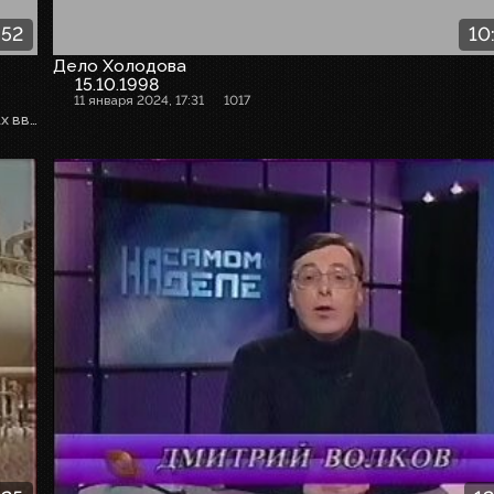
:52
10
Дело Холодова
15.10.1998
11 января 2024, 17:31
1017
Дмитрий Игнатьев, зам. руководителя Гохрана РФ о планах введения золотого червонца