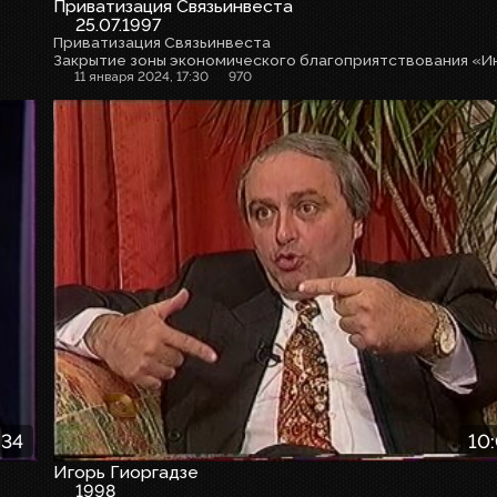
Приватизация Связьинвеста
25.07.1997
Приватизация Связьинвеста
11 января 2024, 17:30
970
:34
10
Игорь Гиоргадзе
1998