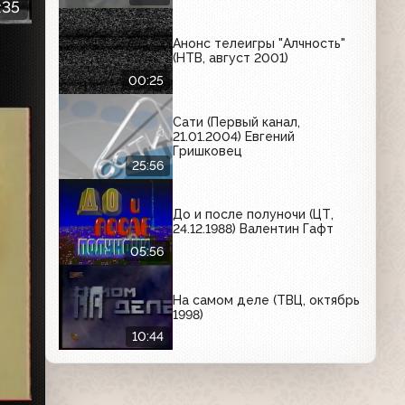
:35
Анонс телеигры "Алчность"
(НТВ, август 2001)
00:25
Сати (Первый канал,
21.01.2004) Евгений
Гришковец
25:56
До и после полуночи (ЦТ,
24.12.1988) Валентин Гафт
05:56
На самом деле (ТВЦ, октябрь
1998)
10:44