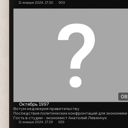
11 января 2024, 17:30
903
08
Октябрь 1997
Вотум недоверия правительству
Последствия политических конфронтаций для экономики
Гость в студии - экономист Анатолий Левенчук
11 января 2024, 17:29
929