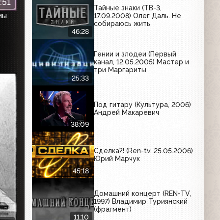
:51
Тайные знаки (ТВ-3,
мы
17.09.2008) Олег Даль. Не
собираюсь жить
46:28
Гении и злодеи (Первый
канал, 12.05.2005) Мастер и
три Маргариты
25:33
Под гитару (Культура, 2006)
Андрей Макаревич
38:09
Сделка?! (Ren-tv, 25.05.2006)
Юрий Марчук
45:18
Домашний концерт (REN-TV,
1997) Владимир Туриянский
(фрагмент)
11:10