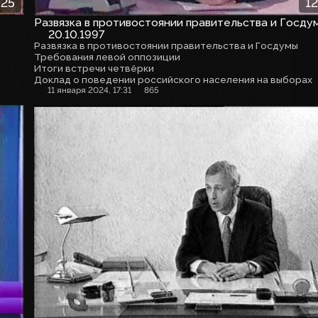
:25
12
Развязка в противостоянии правительства и Госду
20.10.1997
Развязка в противостоянии правительства и Госдумы
Требования левой оппозиции
Итоги встречи четвёрки
Доклад о поведении российского населения на выборах
11 января 2024, 17:31
865