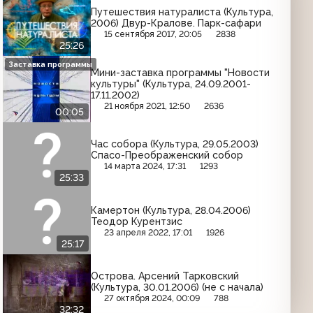
Путешествия натуралиста (Культура,
2006) Двур-Кралове. Парк-сафари
15 сентября 2017, 20:05
2838
25:26
Заставка программы
Мини-заставка программы "Новости
культуры" (Культура, 24.09.2001-
17.11.2002)
21 ноября 2021, 12:50
2636
00:05
Час собора (Культура, 29.05.2003)
Спасо-Преображенский собор
14 марта 2024, 17:31
1293
25:33
Камертон (Культура, 28.04.2006)
Теодор Курентзис
23 апреля 2022, 17:01
1926
25:17
Острова. Арсений Тарковский
(Культура, 30.01.2006) (не с начала)
27 октября 2024, 00:09
788
32:32