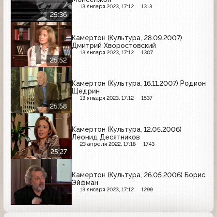
13 января 2023, 17:12
1313
25:36
Камертон (Культура, 28.09.2007)
Дмитрий Хворостовский
13 января 2023, 17:12
1307
25:52
Камертон (Культура, 16.11.2007) Родион
Щедрин
13 января 2023, 17:12
1537
25:58
Камертон (Культура, 12.05.2006)
Леонид Десятников
23 апреля 2022, 17:18
1743
25:27
Камертон (Культура, 26.05.2006) Борис
Эйфман
13 января 2023, 17:12
1299