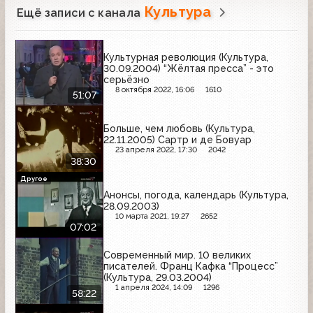
Культура
Ещё записи с канала
Культурная революция (Культура,
30.09.2004) “Жёлтая пресса” - это
серьёзно
8 октября 2022, 16:06
1610
51:07
Больше, чем любовь (Культура,
22.11.2005) Сартр и де Бовуар
23 апреля 2022, 17:30
2042
38:30
Другое
Анонсы, погода, календарь (Культура,
28.09.2003)
10 марта 2021, 19:27
2652
07:02
Современный мир. 10 великих
писателей. Франц Кафка “Процесс”
(Культура, 29.03.2004)
1 апреля 2024, 14:09
1296
58:22