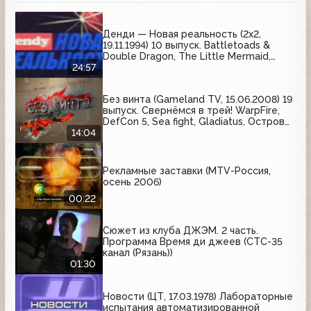
Денди — Новая реальность (2х2,
19.11.1994) 10 выпуск. Battletoads &
Double Dragon, The Little Mermaid,
Sunset Riders, The Legend od Zelda
24:57
Без винта (Gameland TV, 15.06.2008) 19
выпуск. Свернёмся в трей! WarpFire,
DefCon 5, Sea fight, Gladiatus, Остров
лошадей
14:04
Рекламные заставки (MTV-Россия,
осень 2006)
00:22
Сюжет из клуба ДЖЭМ. 2 часть.
Программа Время ди джеев (СТС-35
канал (Рязань))
01:30
Новости (ЦТ, 17.03.1978) Лабораторные
испытания автоматизированной