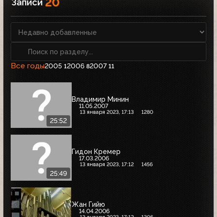
20
Записи
Все годы
2005
2006
2007
1
8
11
Владимир Минин
11.05.2007
13 января 2023, 17:13
1280
25:52
Гидон Кремер
17.03.2006
13 января 2023, 17:12
1456
25:49
Жан Гийю
14.04.2006