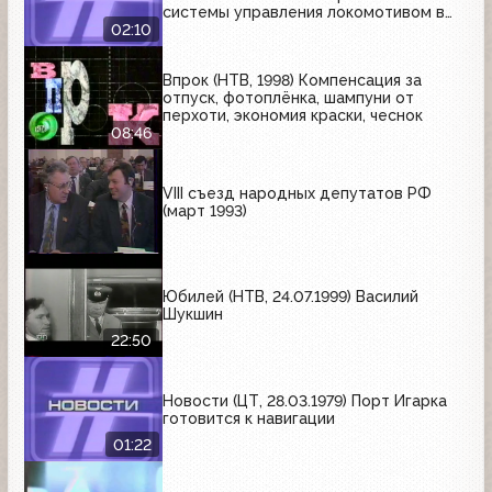
системы управления локомотивом в
МИИТе
02:10
Впрок (НТВ, 1998) Компенсация за
отпуск, фотоплёнка, шампуни от
перхоти, экономия краски, чеснок
08:46
VIII съезд народных депутатов РФ
(март 1993)
Юбилей (НТВ, 24.07.1999) Василий
Шукшин
22:50
Новости (ЦТ, 28.03.1979) Порт Игарка
готовится к навигации
01:22