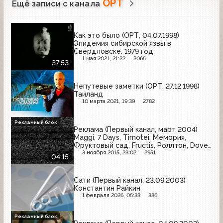
ОРТ
Ещё записи с канала
Как это было (ОРТ, 04.07.1998)
Эпидемия сибирской язвы в
Свердловске. 1979 год
1 мая 2021, 21:22
2065
37:53
Непутевые заметки (ОРТ, 27.12.1998)
Таиланд
10 марта 2021, 19:39
2782
Рекламный блок
Реклама (Первый канал, март 2004)
Maggi, 7 Days, Timotei, Мемория,
Фруктовый сад, Fructis, Роллтон, Dove,
Tchibo
3 ноября 2015, 23:02
2951
04:15
Сати (Первый канал, 23.09.2003)
Константин Райкин
1 февраля 2026, 05:33
336
Рекламный блок