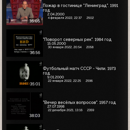
Пожар в гостинице "Ленинград". 1991
год
2.04.2000
4 февраля 2022, 22:37
2502
35:05
"Поворот северных рек". 1984 год
15.05.2000
30 января 2022, 20:54
2058
36:56
Футбольный матч СССР - Чили. 1973
год
9.01.2000
22 января 2022, 22:25
2596
35:01
"Вечер весёлых вопросов". 1957 год
27.07.1998
22 декабря 2021, 13:16
2359
38:03