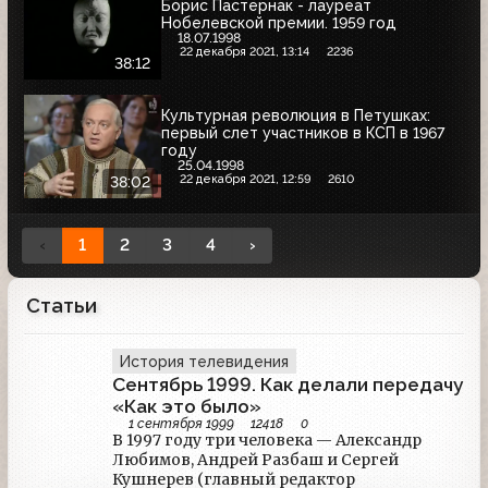
Борис Пастернак - лауреат
Нобелевской премии. 1959 год
18.07.1998
22 декабря 2021, 13:14
2236
38:12
Культурная революция в Петушках:
первый слет участников в КСП в 1967
году
25.04.1998
22 декабря 2021, 12:59
2610
38:02
‹
1
2
3
4
›
Статьи
История телевидения
Сентябрь 1999. Как делали передачу
«Как это было»
1 сентября 1999
12418
0
В 1997 году три человека — Александр
Любимов, Андрей Разбаш и Сергей
Кушнерев (главный редактор