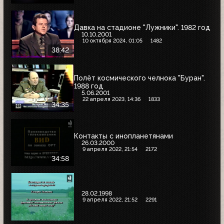
Давка на стадионе "Лужники". 1982 год
10.10.2001
10 октября 2024, 01:05
1482
38:42
Полёт космического челнока "Буран".
1988 год
5.06.2001
22 апреля 2023, 14:36
1833
34:35
Контакты с инопланетянами
26.03.2000
9 апреля 2022, 21:54
2172
34:58
28.02.1998
9 апреля 2022, 21:52
2291