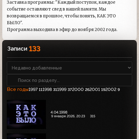
Заставка программы: "Каждый поступок, каждое
событие оставляют след в нашей памяти. Мы
возвращаемся в прошлое, чтобы понять, КАК ЭТО
БЫЛО".
Программа выходила в эфир до ноября 2002 года.
133
Записи
Все годы
1997
1998
1999
2000
2001
2002
11
31
37
26
19
9
4.04.1998
9 января 2026, 20:23
315