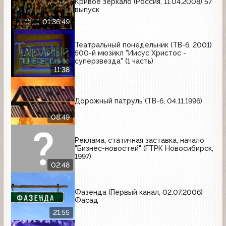
Кривое зеркало (Россия, 11.04.2008) 57
выпуск
01:36:49
Театральный понедельник (ТВ-6, 2001)
500-й мюзикл "Иисус Христос -
суперзвезда" (1 часть)
11:38
Дорожный патруль (ТВ-6, 04.11.1996)
08:49
Реклама, статичная заставка, начало
"Бизнес-новостей" (ГТРК Новосибирск,
1997)
02:48
Фазенда (Первый канал, 02.07.2006)
Фасад
21:55