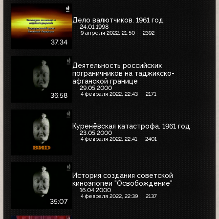
Дело валютчиков. 1961 год
24.01.1998
9 апреля 2022, 21:50
2392
37:34
Деятельность российских
пограничников на таджикско-
афганской границе
29.05.2000
4 февраля 2022, 22:43
2171
36:58
Куренёвская катастрофа. 1961 год
23.05.2000
4 февраля 2022, 22:41
2401
История создания советской
киноэпопеи "Освобождение"
16.04.2000
4 февраля 2022, 22:39
2137
35:07