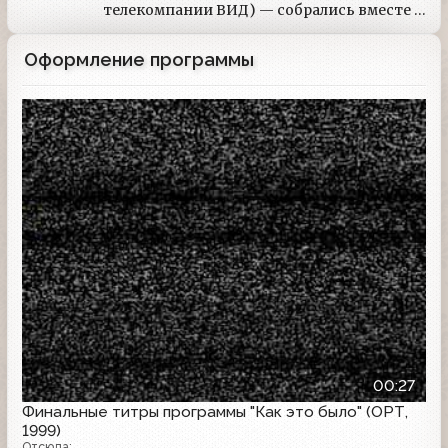
телекомпании ВИД) — собрались вместе и
решили, что на нашем телевидении не
хватает программы в жанре
Оформление программы
исторического расследования. К тому
времени с телеэкранов было сказано,
казалось, уже все и обо всем, и сам собой
Заставка программы
напрашивался вывод: лучшие новые темы
для передачи — это хорошо забытые
старые.
00:27
Финальные титры программы "Как это было" (ОРТ,
1999)
Отсюда: