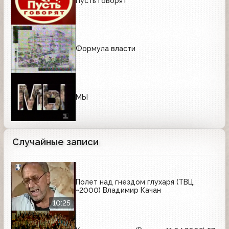
Пусть говорят
Формула власти
МЫ
Случайные записи
Полет над гнездом глухаря (ТВЦ,
~2000) Владимир Качан
10:25